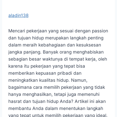
aladin138
Mencari pekerjaan yang sesuai dengan passion
dan tujuan hidup merupakan langkah penting
dalam meraih kebahagiaan dan kesuksesan
jangka panjang. Banyak orang menghabiskan
sebagian besar waktunya di tempat kerja, oleh
karena itu pekerjaan yang tepat bisa
memberikan kepuasan pribadi dan
meningkatkan kualitas hidup. Namun,
bagaimana cara memilih pekerjaan yang tidak
hanya menghasilkan, tetapi juga memenuhi
hasrat dan tujuan hidup Anda? Artikel ini akan
membantu Anda dalam menentukan langkah
yang tepat untuk memilih pekerjaan yang ideal.