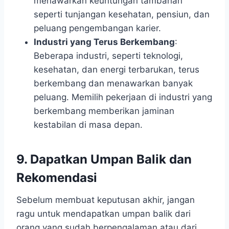
menawarkan keuntungan tambahan
seperti tunjangan kesehatan, pensiun, dan
peluang pengembangan karier.
Industri yang Terus Berkembang
:
Beberapa industri, seperti teknologi,
kesehatan, dan energi terbarukan, terus
berkembang dan menawarkan banyak
peluang. Memilih pekerjaan di industri yang
berkembang memberikan jaminan
kestabilan di masa depan.
9. Dapatkan Umpan Balik dan
Rekomendasi
Sebelum membuat keputusan akhir, jangan
ragu untuk mendapatkan umpan balik dari
orang yang sudah berpengalaman atau dari