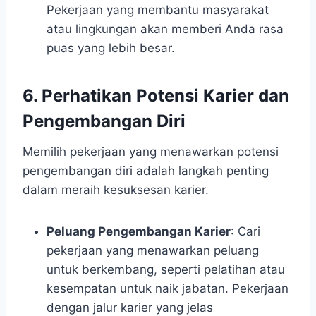
Pekerjaan yang membantu masyarakat
atau lingkungan akan memberi Anda rasa
puas yang lebih besar.
6. Perhatikan Potensi Karier dan
Pengembangan Diri
Memilih pekerjaan yang menawarkan potensi
pengembangan diri adalah langkah penting
dalam meraih kesuksesan karier.
Peluang Pengembangan Karier
: Cari
pekerjaan yang menawarkan peluang
untuk berkembang, seperti pelatihan atau
kesempatan untuk naik jabatan. Pekerjaan
dengan jalur karier yang jelas