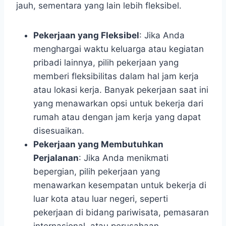
jauh, sementara yang lain lebih fleksibel.
Pekerjaan yang Fleksibel
: Jika Anda
menghargai waktu keluarga atau kegiatan
pribadi lainnya, pilih pekerjaan yang
memberi fleksibilitas dalam hal jam kerja
atau lokasi kerja. Banyak pekerjaan saat ini
yang menawarkan opsi untuk bekerja dari
rumah atau dengan jam kerja yang dapat
disesuaikan.
Pekerjaan yang Membutuhkan
Perjalanan
: Jika Anda menikmati
bepergian, pilih pekerjaan yang
menawarkan kesempatan untuk bekerja di
luar kota atau luar negeri, seperti
pekerjaan di bidang pariwisata, pemasaran
internasional, atau perusahaan