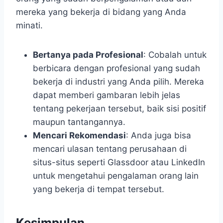
mereka yang bekerja di bidang yang Anda
minati.
Bertanya pada Profesional
: Cobalah untuk
berbicara dengan profesional yang sudah
bekerja di industri yang Anda pilih. Mereka
dapat memberi gambaran lebih jelas
tentang pekerjaan tersebut, baik sisi positif
maupun tantangannya.
Mencari Rekomendasi
: Anda juga bisa
mencari ulasan tentang perusahaan di
situs-situs seperti Glassdoor atau LinkedIn
untuk mengetahui pengalaman orang lain
yang bekerja di tempat tersebut.
Kesimpulan