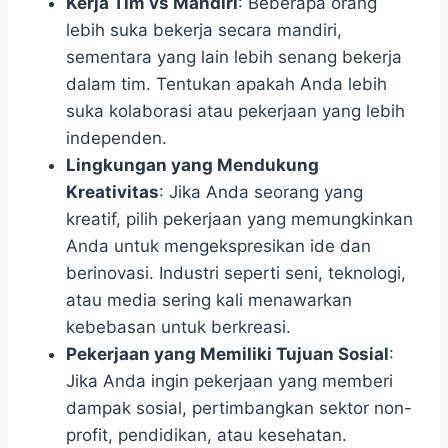
Kerja Tim vs Mandiri
: Beberapa orang
lebih suka bekerja secara mandiri,
sementara yang lain lebih senang bekerja
dalam tim. Tentukan apakah Anda lebih
suka kolaborasi atau pekerjaan yang lebih
independen.
Lingkungan yang Mendukung
Kreativitas
: Jika Anda seorang yang
kreatif, pilih pekerjaan yang memungkinkan
Anda untuk mengekspresikan ide dan
berinovasi. Industri seperti seni, teknologi,
atau media sering kali menawarkan
kebebasan untuk berkreasi.
Pekerjaan yang Memiliki Tujuan Sosial
:
Jika Anda ingin pekerjaan yang memberi
dampak sosial, pertimbangkan sektor non-
profit, pendidikan, atau kesehatan.