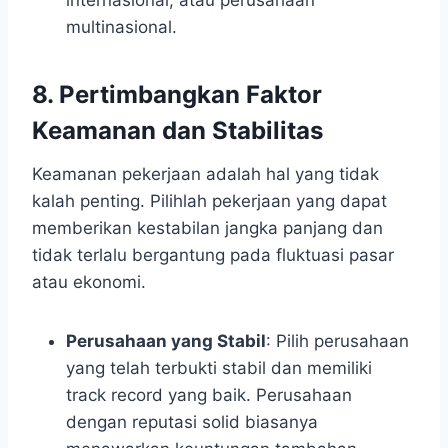
multinasional.
8. Pertimbangkan Faktor
Keamanan dan Stabilitas
Keamanan pekerjaan adalah hal yang tidak
kalah penting. Pilihlah pekerjaan yang dapat
memberikan kestabilan jangka panjang dan
tidak terlalu bergantung pada fluktuasi pasar
atau ekonomi.
Perusahaan yang Stabil
: Pilih perusahaan
yang telah terbukti stabil dan memiliki
track record yang baik. Perusahaan
dengan reputasi solid biasanya