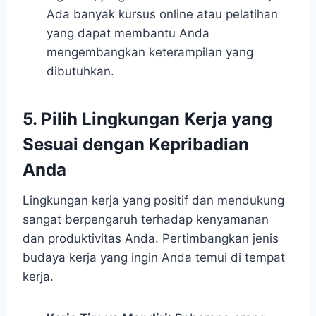
Ada banyak kursus online atau pelatihan
yang dapat membantu Anda
mengembangkan keterampilan yang
dibutuhkan.
5. Pilih Lingkungan Kerja yang
Sesuai dengan Kepribadian
Anda
Lingkungan kerja yang positif dan mendukung
sangat berpengaruh terhadap kenyamanan
dan produktivitas Anda. Pertimbangkan jenis
budaya kerja yang ingin Anda temui di tempat
kerja.