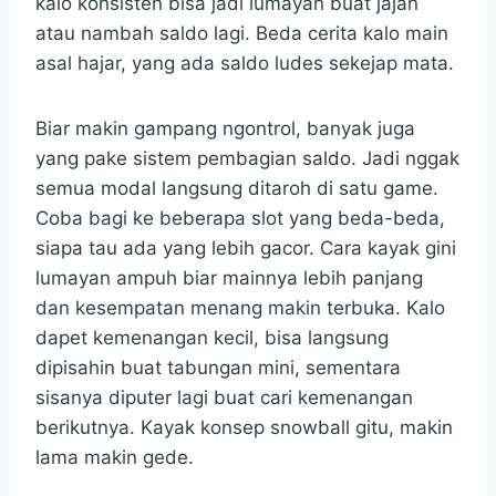
kalo konsisten bisa jadi lumayan buat jajan
atau nambah saldo lagi. Beda cerita kalo main
asal hajar, yang ada saldo ludes sekejap mata.
Biar makin gampang ngontrol, banyak juga
yang pake sistem pembagian saldo. Jadi nggak
semua modal langsung ditaroh di satu game.
Coba bagi ke beberapa slot yang beda-beda,
siapa tau ada yang lebih gacor. Cara kayak gini
lumayan ampuh biar mainnya lebih panjang
dan kesempatan menang makin terbuka. Kalo
dapet kemenangan kecil, bisa langsung
dipisahin buat tabungan mini, sementara
sisanya diputer lagi buat cari kemenangan
berikutnya. Kayak konsep snowball gitu, makin
lama makin gede.