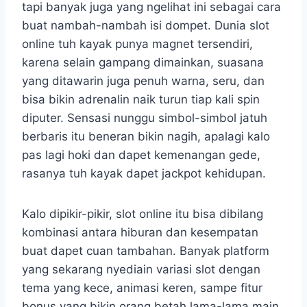
tapi banyak juga yang ngelihat ini sebagai cara
buat nambah-nambah isi dompet. Dunia slot
online tuh kayak punya magnet tersendiri,
karena selain gampang dimainkan, suasana
yang ditawarin juga penuh warna, seru, dan
bisa bikin adrenalin naik turun tiap kali spin
diputer. Sensasi nunggu simbol-simbol jatuh
berbaris itu beneran bikin nagih, apalagi kalo
pas lagi hoki dan dapet kemenangan gede,
rasanya tuh kayak dapet jackpot kehidupan.
Kalo dipikir-pikir, slot online itu bisa dibilang
kombinasi antara hiburan dan kesempatan
buat dapet cuan tambahan. Banyak platform
yang sekarang nyediain variasi slot dengan
tema yang kece, animasi keren, sampe fitur
bonus yang bikin orang betah lama-lama main.