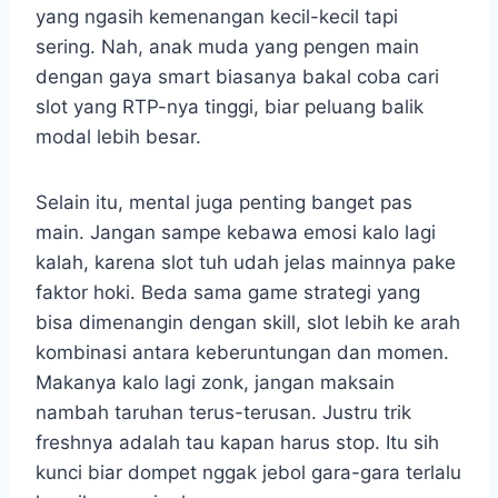
yang ngasih kemenangan kecil-kecil tapi
sering. Nah, anak muda yang pengen main
dengan gaya smart biasanya bakal coba cari
slot yang RTP-nya tinggi, biar peluang balik
modal lebih besar.
Selain itu, mental juga penting banget pas
main. Jangan sampe kebawa emosi kalo lagi
kalah, karena slot tuh udah jelas mainnya pake
faktor hoki. Beda sama game strategi yang
bisa dimenangin dengan skill, slot lebih ke arah
kombinasi antara keberuntungan dan momen.
Makanya kalo lagi zonk, jangan maksain
nambah taruhan terus-terusan. Justru trik
freshnya adalah tau kapan harus stop. Itu sih
kunci biar dompet nggak jebol gara-gara terlalu