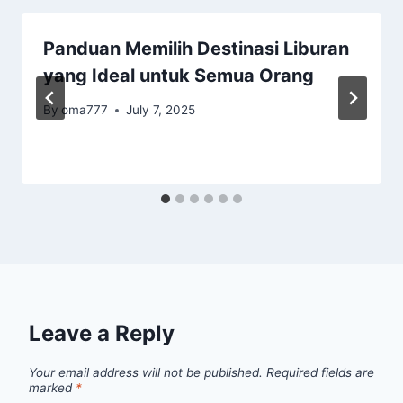
Panduan Memilih Destinasi Liburan
yang Ideal untuk Semua Orang
By
oma777
July 7, 2025
Leave a Reply
Your email address will not be published.
Required fields are
marked
*