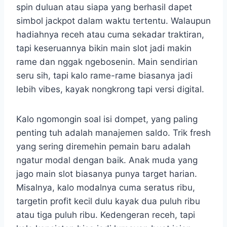
spin duluan atau siapa yang berhasil dapet
simbol jackpot dalam waktu tertentu. Walaupun
hadiahnya receh atau cuma sekadar traktiran,
tapi keseruannya bikin main slot jadi makin
rame dan nggak ngebosenin. Main sendirian
seru sih, tapi kalo rame-rame biasanya jadi
lebih vibes, kayak nongkrong tapi versi digital.
Kalo ngomongin soal isi dompet, yang paling
penting tuh adalah manajemen saldo. Trik fresh
yang sering diremehin pemain baru adalah
ngatur modal dengan baik. Anak muda yang
jago main slot biasanya punya target harian.
Misalnya, kalo modalnya cuma seratus ribu,
targetin profit kecil dulu kayak dua puluh ribu
atau tiga puluh ribu. Kedengeran receh, tapi