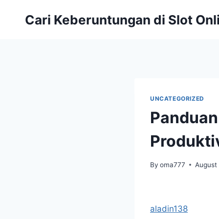
Skip
Cari Keberuntungan di Slot On
to
content
UNCATEGORIZED
Panduan 
Produkti
By
oma777
August
aladin138