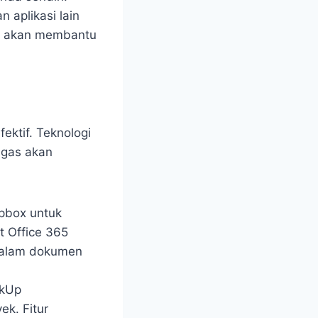
n aplikasi lain
Ini akan membantu
ektif. Teknologi
ugas akan
opbox untuk
t Office 365
dalam dokumen
ckUp
k. Fitur