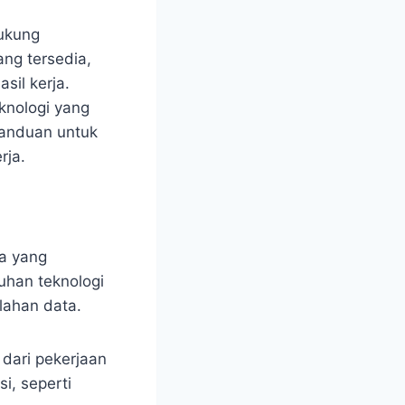
dukung
ang tersedia,
sil kerja.
knologi yang
panduan untuk
rja.
a yang
uhan teknologi
lahan data.
 dari pekerjaan
i, seperti