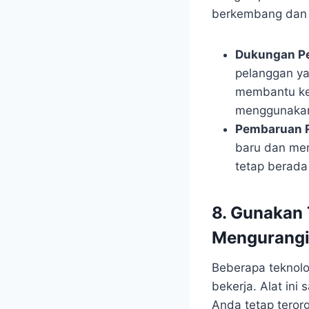
berkembang dan m
Dukungan P
pelanggan yan
membantu ket
menggunakan
Pembaruan 
baru dan mem
tetap berada 
8. Gunakan
Mengurang
Beberapa teknol
bekerja. Alat in
Anda tetap terorg