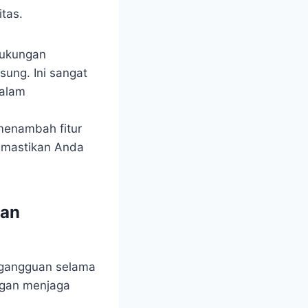
tas.
 dukungan
sung. Ini sangat
dalam
 menambah fitur
memastikan Anda
dan
 gangguan selama
ngan menjaga