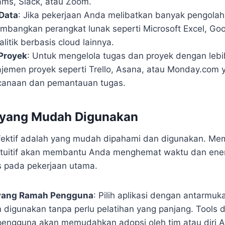
ams, Slack, atau Zoom.
Data
: Jika pekerjaan Anda melibatkan banyak pengolah
timbangkan perangkat lunak seperti Microsoft Excel, Go
litik berbasis cloud lainnya.
Proyek
: Untuk mengelola tugas dan proyek dengan lebih 
ajemen proyek seperti Trello, Asana, atau Monday.co
canaan dan pemantauan tugas.
at yang Mudah Digunakan
fektif adalah yang mudah dipahami dan digunakan. Memi
ntuitif akan membantu Anda menghemat waktu dan ener
s pada pekerjaan utama.
yang Ramah Pengguna
: Pilih aplikasi dengan antarmu
 digunakan tanpa perlu pelatihan yang panjang. Tools 
engguna akan memudahkan adopsi oleh tim atau diri An