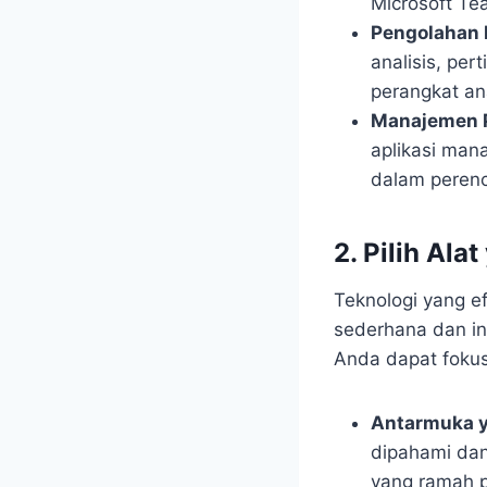
Microsoft Te
Pengolahan 
analisis, per
perangkat ana
Manajemen 
aplikasi man
dalam peren
2. Pilih Al
Teknologi yang e
sederhana dan i
Anda dapat foku
Antarmuka 
dipahami dan
yang ramah p