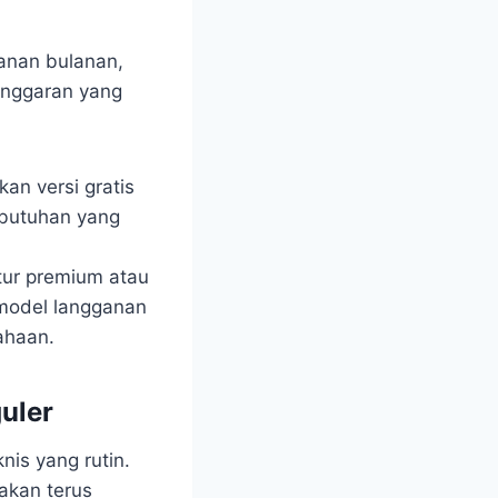
ganan bulanan,
anggaran yang
an versi gratis
kebutuhan yang
tur premium atau
 model langganan
ahaan.
uler
is yang rutin.
akan terus