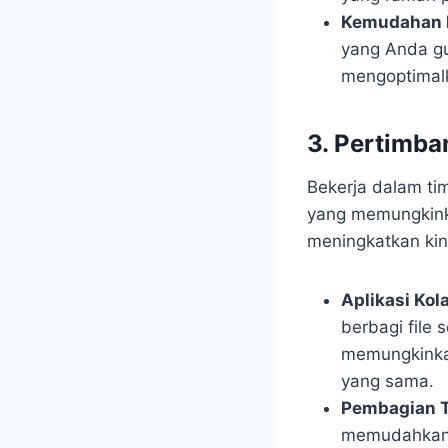
Kemudahan I
yang Anda gun
mengoptimalk
3. Pertimb
Bekerja dalam ti
yang memungkinka
meningkatkan kin
Aplikasi Kol
berbagi file 
memungkinka
yang sama.
Pembagian T
memudahkan 