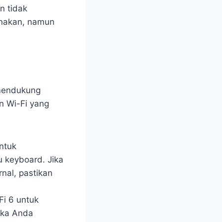
n tidak
unakan, namun
 mendukung
n Wi-Fi yang
ntuk
u keyboard. Jika
nal, pastikan
Fi 6 untuk
jika Anda