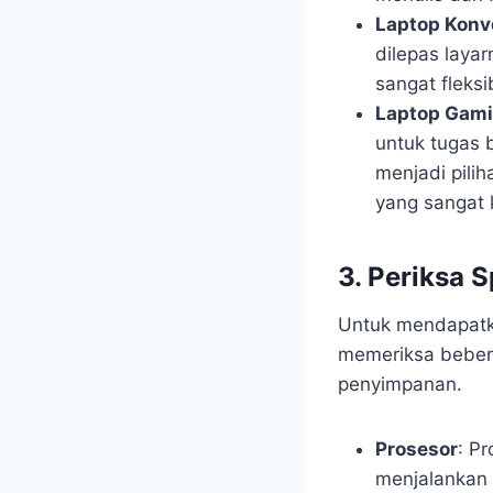
Laptop Konve
dilepas layar
sangat fleksi
Laptop Gam
untuk tugas 
menjadi pilih
yang sangat 
3. Periksa 
Untuk mendapatk
memeriksa bebera
penyimpanan.
Prosesor
: P
menjalankan 