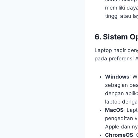
memiliki day
tinggi atau l
6. Sistem O
Laptop hadir den
pada preferensi 
Windows
: W
sebagian bes
dengan aplika
laptop denga
MacOS
: Lap
pengeditan vi
Apple dan ny
ChromeOS
: