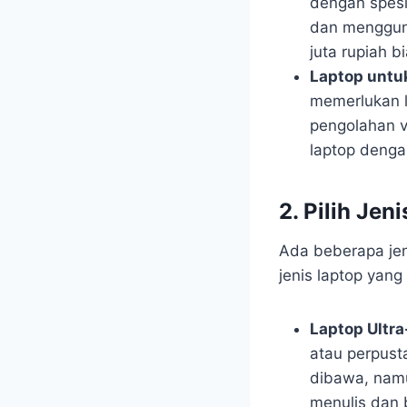
dengan spesi
dan mengguna
juta rupiah b
Laptop untu
memerlukan l
pengolahan 
laptop dengan
2. Pilih Jen
Ada beberapa jen
jenis laptop yan
Laptop Ultra
atau perpusta
dibawa, namu
menulis dan 