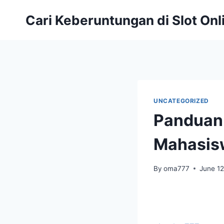
Skip
Cari Keberuntungan di Slot On
to
content
UNCATEGORIZED
Panduan 
Mahasis
By
oma777
June 12