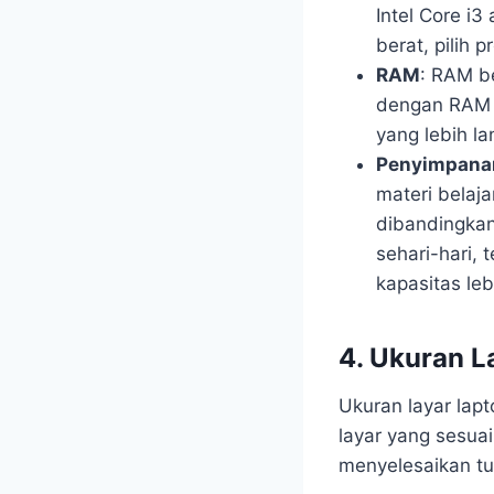
Intel Core i
berat, pilih 
RAM
: RAM b
dengan RAM 4
yang lebih la
Penyimpana
materi belaja
dibandingka
sehari-hari,
kapasitas leb
4. Ukuran L
Ukuran layar lap
layar yang sesua
menyelesaikan tu