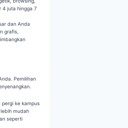
etik, browsing,
 4 juta hingga 7
esar dan Anda
 grafis,
timbangkan
Anda. Pemilihan
menyenangkan.
a pergi ke kampus
i lebih mudah
an seperti