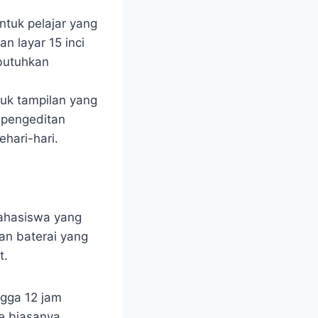
ntuk pelajar yang
n layar 15 inci
mbutuhkan
tuk tampilan yang
k pengeditan
hari-hari.
mahasiswa yang
han baterai yang
t.
ngga 12 jam
le biasanya