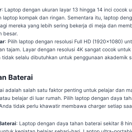
r
: Laptop dengan ukuran layar 13 hingga 14 inci cocok u
 laptop kompak dan ringan. Sementara itu, laptop denga
bagi mereka yang lebih sering bekerja di meja dan me
h besar.
ar
: Pilih laptop dengan resolusi Full HD (1920×1080) un
 dan tajam. Layar dengan resolusi 4K sangat cocok untu
 tidak selalu dibutuhkan untuk penggunaan akademik se
an Baterai
ai adalah salah satu faktor penting untuk pelajar dan 
atau belajar di luar rumah. Pilih laptop dengan daya ta
Anda tidak perlu khawatir membawa charger setiap saa
Baterai
: Laptop dengan daya tahan baterai sekitar 8 hi
ntuk kegiatan belajar sehari-hari. Laptop ultra-portab