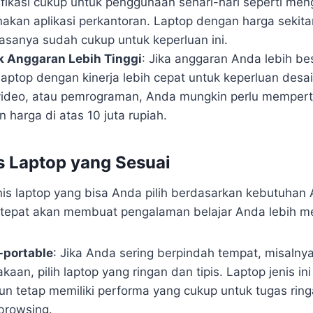
fikasi cukup untuk penggunaan sehari-hari seperti meng
kan aplikasi perkantoran. Laptop dengan harga sekitar
iasanya sudah cukup untuk keperluan ini.
k Anggaran Lebih Tinggi
: Jika anggaran Anda lebih b
aptop dengan kinerja lebih cepat untuk keperluan desain
video, atau pemrograman, Anda mungkin perlu memper
 harga di atas 10 juta rupiah.
is Laptop yang Sesuai
is laptop yang bisa Anda pilih berdasarkan kebutuhan 
g tepat akan membuat pengalaman belajar Anda lebih 
-portable
: Jika Anda sering berpindah tempat, misalny
kaan, pilih laptop yang ringan dan tipis. Laptop jenis in
n tetap memiliki performa yang cukup untuk tugas ring
browsing.