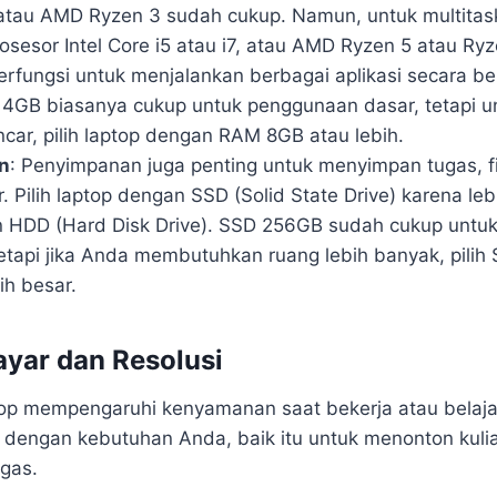
3 atau AMD Ryzen 3 sudah cukup. Namun, untuk multitask
prosesor Intel Core i5 atau i7, atau AMD Ryzen 5 atau Ryz
erfungsi untuk menjalankan berbagai aplikasi secara b
GB biasanya cukup untuk penggunaan dasar, tetapi un
ncar, pilih laptop dengan RAM 8GB atau lebih.
n
: Penyimpanan juga penting untuk menyimpan tugas, fi
r. Pilih laptop dengan SSD (Solid State Drive) karena leb
n HDD (Hard Disk Drive). SSD 256GB sudah cukup untu
 tetapi jika Anda membutuhkan ruang lebih banyak, pili
ih besar.
ayar dan Resolusi
top mempengaruhi kenyamanan saat bekerja atau belajar.
i dengan kebutuhan Anda, baik itu untuk menonton kulia
gas.