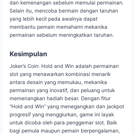
dan kemenangan sebelum memulai permainan.
Selain itu, mencoba bermain dengan taruhan
yang lebih kecil pada awalnya dapat
membantu pemain memahami mekanika
permainan sebelum meningkatkan taruhan.
Kesimpulan
Joker’s Coin: Hold and Win adalah permainan
slot yang menawarkan kombinasi menarik
antara desain yang memukau, mekanika
permainan yang inovatif, dan peluang untuk
memenangkan hadiah besar. Dengan fitur
“Hold and Win” yang menegangkan dan jackpot
progresif yang menggiurkan, game ini layak
untuk dicoba oleh para penggemar slot. Baik
bagi pemula maupun pemain berpengalaman,