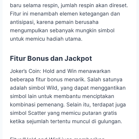
baru selama respin, jumlah respin akan direset.
Fitur ini menambah elemen ketegangan dan
antisipasi, karena pemain berusaha
mengumpulkan sebanyak mungkin simbol
untuk memicu hadiah utama.
Fitur Bonus dan Jackpot
Joker’s Coin: Hold and Win menawarkan
beberapa fitur bonus menarik. Salah satunya
adalah simbol Wild, yang dapat menggantikan
simbol lain untuk membantu menciptakan
kombinasi pemenang. Selain itu, terdapat juga
simbol Scatter yang memicu putaran gratis
ketika sejumlah tertentu muncul di gulungan.