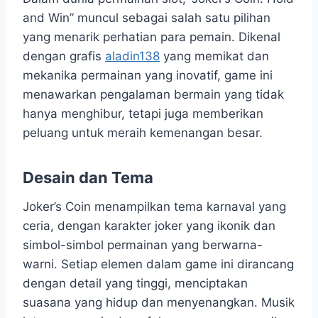
and Win” muncul sebagai salah satu pilihan
yang menarik perhatian para pemain. Dikenal
dengan grafis
aladin138
yang memikat dan
mekanika permainan yang inovatif, game ini
menawarkan pengalaman bermain yang tidak
hanya menghibur, tetapi juga memberikan
peluang untuk meraih kemenangan besar.
Desain dan Tema
Joker’s Coin menampilkan tema karnaval yang
ceria, dengan karakter joker yang ikonik dan
simbol-simbol permainan yang berwarna-
warni. Setiap elemen dalam game ini dirancang
dengan detail yang tinggi, menciptakan
suasana yang hidup dan menyenangkan. Musik