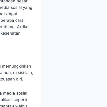
antangan besar
edia sosial yang
kat dapat
eberapa cara
embang. Artikel
 kesehatan
ial memungkinkan
un, di sisi lain,
puasan diri.
a media sosial
likasi seperti
memantau waktu