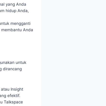
 hal yang Anda
lam hidup Anda,
 untuk mengganti
pat membantu Anda
igunakan untuk
g dirancang
 atau Insight
ng efektif.
au Talkspace