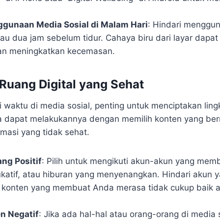
ggunaan Media Sosial di Malam Hari
: Hindari menggu
atau dua jam sebelum tidur. Cahaya biru dari layar dap
dan meningkatkan kecemasan.
 Ruang Digital yang Sehat
 waktu di media sosial, penting untuk menciptakan ling
da dapat melakukannya dengan memilih konten yang be
masi yang tidak sehat.
ang Positif
: Pilih untuk mengikuti akun-akun yang mem
dukatif, atau hiburan yang menyenangkan. Hindari akun 
konten yang membuat Anda merasa tidak cukup baik
n Negatif
: Jika ada hal-hal atau orang-orang di media 