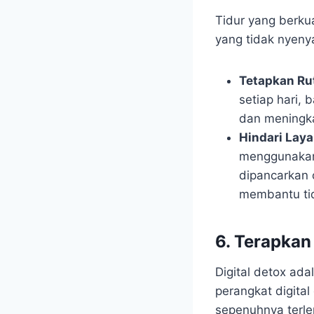
Tidur yang berkua
yang tidak nyen
Tetapkan Rut
setiap hari,
dan meningkat
Hindari Laya
menggunakan 
dipancarkan 
membantu tid
6. Terapkan
Digital detox ada
perangkat digita
sepenuhnya terlep