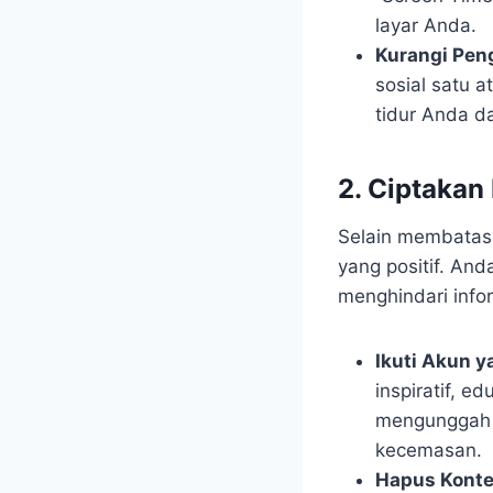
layar Anda.
Kurangi Pen
sosial satu 
tidur Anda 
2. Ciptakan
Selain membatasi
yang positif. An
menghindari infor
Ikuti Akun y
inspiratif, e
mengunggah 
kecemasan.
Hapus Konte