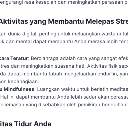
gurangi rasa kesepian dan meningkatkan perasaan pos
Aktivitas yang Membantu Melepas Str
kan dunia digital, penting untuk meluangkan waktu unt
 fisik dan mental dapat membantu Anda merasa lebih ten
ara Teratur
: Berolahraga adalah cara yang sangat efek
res dan meningkatkan suasana hati. Aktivitas fisik seper
da dapat membantu tubuh mengeluarkan endorfin, yan
mon kebahagiaan.
au Mindfulness
: Luangkan waktu untuk berlatih meditas
 Hal ini dapat membantu Anda lebih sadar akan peras
ecemasan yang disebabkan oleh pemikiran berlebihan.
litas Tidur Anda