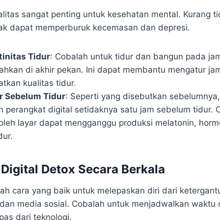
litas sangat penting untuk kesehatan mental. Kurang tid
yak dapat memperburuk kecemasan dan depresi.
initas Tidur
: Cobalah untuk tidur dan bangun pada j
 bahkan di akhir pekan. Ini dapat membantu mengatur ja
kan kualitas tidur.
r Sebelum Tidur
: Seperti yang disebutkan sebelumnya,
perangkat digital setidaknya satu jam sebelum tidur. 
oleh layar dapat mengganggu produksi melatonin, hor
ur.
 Digital Detox Secara Berkala
lah cara yang baik untuk melepaskan diri dari ketergan
l dan media sosial. Cobalah untuk menjadwalkan waktu
as dari teknologi.