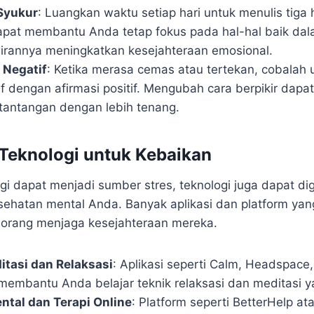
 Syukur
: Luangkan waktu setiap hari untuk menulis tiga
 dapat membantu Anda tetap fokus pada hal-hal baik da
lirannya meningkatkan kesejahteraan emosional.
 Negatif
: Ketika merasa cemas atau tertekan, cobalah
tif dengan afirmasi positif. Mengubah cara berpikir da
antangan dengan lebih tenang.
Teknologi untuk Kebaikan
gi dapat menjadi sumber stres, teknologi juga dapat d
ehatan mental Anda. Banyak aplikasi dan platform yan
orang menjaga kesejahteraan mereka.
itasi dan Relaksasi
: Aplikasi seperti Calm, Headspace,
membantu Anda belajar teknik relaksasi dan meditasi ya
ntal dan Terapi Online
: Platform seperti BetterHelp at