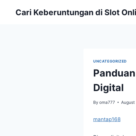
Skip
Cari Keberuntungan di Slot On
to
content
UNCATEGORIZED
Panduan 
Digital
By
oma777
August
mantap168