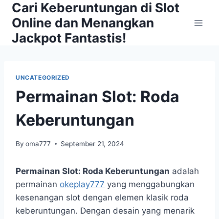
Cari Keberuntungan di Slot
Skip
to
Online dan Menangkan
content
Jackpot Fantastis!
UNCATEGORIZED
Permainan Slot: Roda
Keberuntungan
By
oma777
September 21, 2024
Permainan Slot: Roda Keberuntungan
adalah
permainan
okeplay777
yang menggabungkan
kesenangan slot dengan elemen klasik roda
keberuntungan. Dengan desain yang menarik