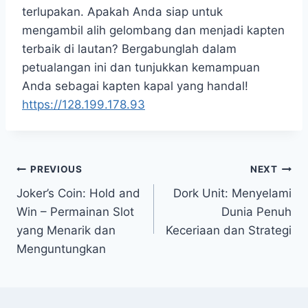
terlupakan. Apakah Anda siap untuk
mengambil alih gelombang dan menjadi kapten
terbaik di lautan? Bergabunglah dalam
petualangan ini dan tunjukkan kemampuan
Anda sebagai kapten kapal yang handal!
https://128.199.178.93
Post
PREVIOUS
NEXT
Joker’s Coin: Hold and
Dork Unit: Menyelami
navigation
Win – Permainan Slot
Dunia Penuh
yang Menarik dan
Keceriaan dan Strategi
Menguntungkan