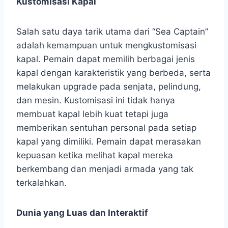
Kustomisasi Kapal
Salah satu daya tarik utama dari “Sea Captain”
adalah kemampuan untuk mengkustomisasi
kapal. Pemain dapat memilih berbagai jenis
kapal dengan karakteristik yang berbeda, serta
melakukan upgrade pada senjata, pelindung,
dan mesin. Kustomisasi ini tidak hanya
membuat kapal lebih kuat tetapi juga
memberikan sentuhan personal pada setiap
kapal yang dimiliki. Pemain dapat merasakan
kepuasan ketika melihat kapal mereka
berkembang dan menjadi armada yang tak
terkalahkan.
Dunia yang Luas dan Interaktif