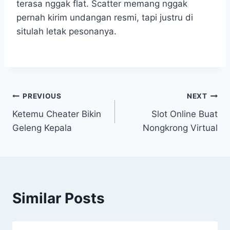
terasa nggak flat. Scatter memang nggak
pernah kirim undangan resmi, tapi justru di
situlah letak pesonanya.
Post
PREVIOUS
NEXT
Ketemu Cheater Bikin
Slot Online Buat
navigation
Geleng Kepala
Nongkrong Virtual
Similar Posts