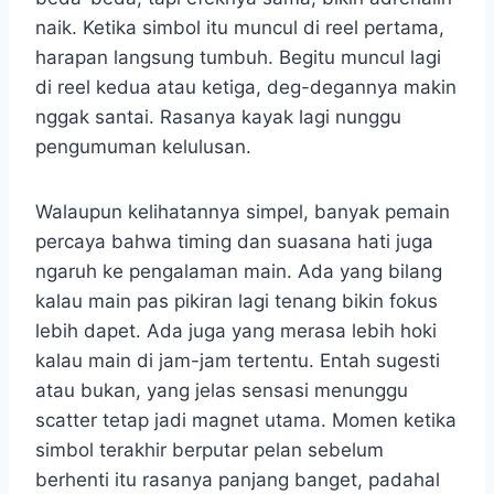
naik. Ketika simbol itu muncul di reel pertama,
harapan langsung tumbuh. Begitu muncul lagi
di reel kedua atau ketiga, deg-degannya makin
nggak santai. Rasanya kayak lagi nunggu
pengumuman kelulusan.
Walaupun kelihatannya simpel, banyak pemain
percaya bahwa timing dan suasana hati juga
ngaruh ke pengalaman main. Ada yang bilang
kalau main pas pikiran lagi tenang bikin fokus
lebih dapet. Ada juga yang merasa lebih hoki
kalau main di jam-jam tertentu. Entah sugesti
atau bukan, yang jelas sensasi menunggu
scatter tetap jadi magnet utama. Momen ketika
simbol terakhir berputar pelan sebelum
berhenti itu rasanya panjang banget, padahal