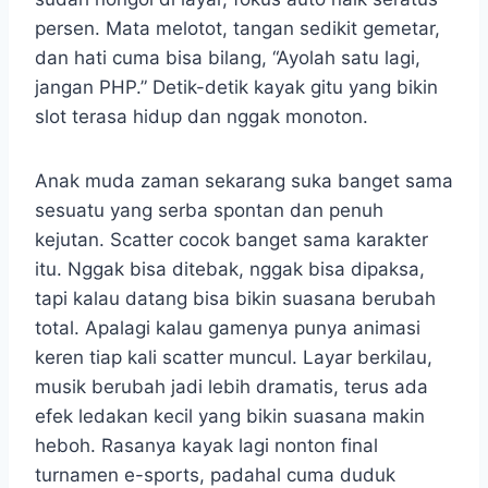
persen. Mata melotot, tangan sedikit gemetar,
dan hati cuma bisa bilang, “Ayolah satu lagi,
jangan PHP.” Detik-detik kayak gitu yang bikin
slot terasa hidup dan nggak monoton.
Anak muda zaman sekarang suka banget sama
sesuatu yang serba spontan dan penuh
kejutan. Scatter cocok banget sama karakter
itu. Nggak bisa ditebak, nggak bisa dipaksa,
tapi kalau datang bisa bikin suasana berubah
total. Apalagi kalau gamenya punya animasi
keren tiap kali scatter muncul. Layar berkilau,
musik berubah jadi lebih dramatis, terus ada
efek ledakan kecil yang bikin suasana makin
heboh. Rasanya kayak lagi nonton final
turnamen e-sports, padahal cuma duduk