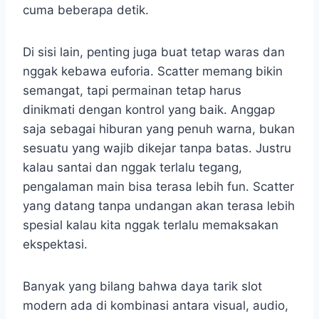
cuma beberapa detik.
Di sisi lain, penting juga buat tetap waras dan
nggak kebawa euforia. Scatter memang bikin
semangat, tapi permainan tetap harus
dinikmati dengan kontrol yang baik. Anggap
saja sebagai hiburan yang penuh warna, bukan
sesuatu yang wajib dikejar tanpa batas. Justru
kalau santai dan nggak terlalu tegang,
pengalaman main bisa terasa lebih fun. Scatter
yang datang tanpa undangan akan terasa lebih
spesial kalau kita nggak terlalu memaksakan
ekspektasi.
Banyak yang bilang bahwa daya tarik slot
modern ada di kombinasi antara visual, audio,