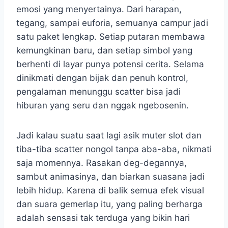
emosi yang menyertainya. Dari harapan,
tegang, sampai euforia, semuanya campur jadi
satu paket lengkap. Setiap putaran membawa
kemungkinan baru, dan setiap simbol yang
berhenti di layar punya potensi cerita. Selama
dinikmati dengan bijak dan penuh kontrol,
pengalaman menunggu scatter bisa jadi
hiburan yang seru dan nggak ngebosenin.
Jadi kalau suatu saat lagi asik muter slot dan
tiba-tiba scatter nongol tanpa aba-aba, nikmati
saja momennya. Rasakan deg-degannya,
sambut animasinya, dan biarkan suasana jadi
lebih hidup. Karena di balik semua efek visual
dan suara gemerlap itu, yang paling berharga
adalah sensasi tak terduga yang bikin hari