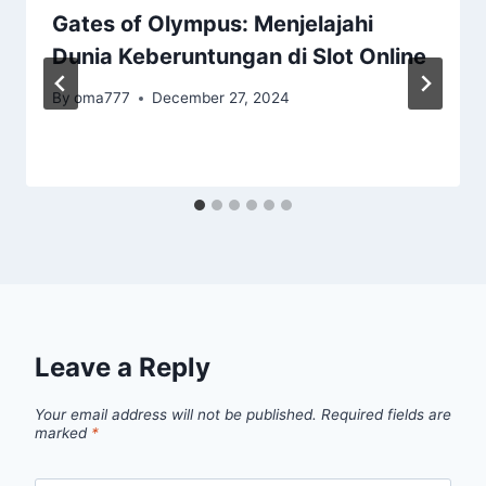
Gates of Olympus: Menjelajahi
Dunia Keberuntungan di Slot Online
By
oma777
December 27, 2024
Leave a Reply
Your email address will not be published.
Required fields are
marked
*