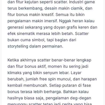
dan fitur kejutan seperti scatter. Industri game
terus berkembang, desain makin ciamik, dan
fitur bonus makin kreatif. Semua itu bikin
pengalaman makin imersif. Nggak heran kalau
generasi sekarang yang doyan grafis keren dan
efek sinematik merasa lebih betah. Scatter
bukan cuma simbol, tapi bagian dari
storytelling dalam permainan.
Ketika akhirnya scatter benar-benar lengkap
dan fitur bonus aktif, momen itu sering jadi
klimaks yang bikin senyum lebar. Layar
berubah, jumlah free spin muncul, dan harapan
kembali membuncah. Setiap putaran di fase
bonus terasa lebih berharga. Bahkan kalau
hasilnya biasa saja, pengalaman deg-degan
menunggu scatter tetap jadi cerita yang bisa