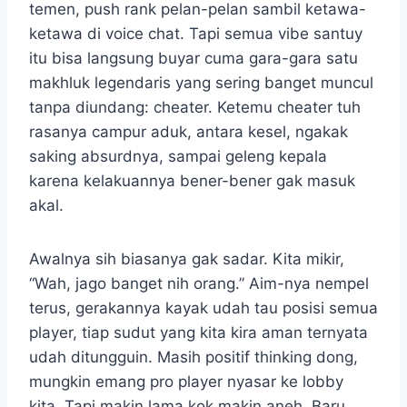
temen, push rank pelan-pelan sambil ketawa-
ketawa di voice chat. Tapi semua vibe santuy
itu bisa langsung buyar cuma gara-gara satu
makhluk legendaris yang sering banget muncul
tanpa diundang: cheater. Ketemu cheater tuh
rasanya campur aduk, antara kesel, ngakak
saking absurdnya, sampai geleng kepala
karena kelakuannya bener-bener gak masuk
akal.
Awalnya sih biasanya gak sadar. Kita mikir,
“Wah, jago banget nih orang.” Aim-nya nempel
terus, gerakannya kayak udah tau posisi semua
player, tiap sudut yang kita kira aman ternyata
udah ditungguin. Masih positif thinking dong,
mungkin emang pro player nyasar ke lobby
kita. Tapi makin lama kok makin aneh. Baru