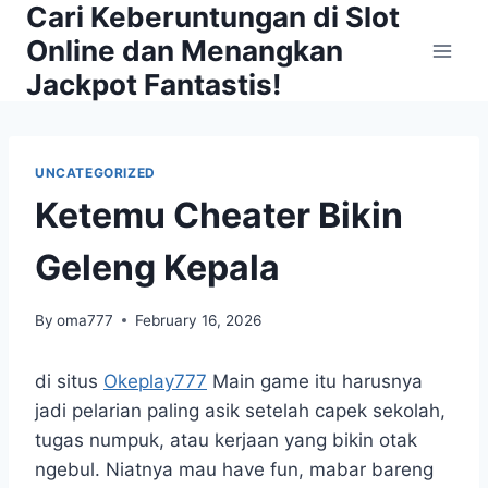
Cari Keberuntungan di Slot
Skip
to
Online dan Menangkan
content
Jackpot Fantastis!
UNCATEGORIZED
Ketemu Cheater Bikin
Geleng Kepala
By
oma777
February 16, 2026
di situs
Okeplay777
Main game itu harusnya
jadi pelarian paling asik setelah capek sekolah,
tugas numpuk, atau kerjaan yang bikin otak
ngebul. Niatnya mau have fun, mabar bareng