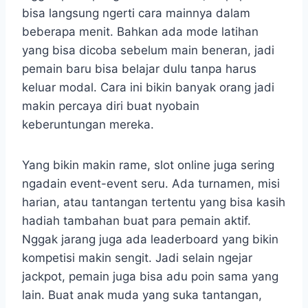
bisa langsung ngerti cara mainnya dalam
beberapa menit. Bahkan ada mode latihan
yang bisa dicoba sebelum main beneran, jadi
pemain baru bisa belajar dulu tanpa harus
keluar modal. Cara ini bikin banyak orang jadi
makin percaya diri buat nyobain
keberuntungan mereka.
Yang bikin makin rame, slot online juga sering
ngadain event-event seru. Ada turnamen, misi
harian, atau tantangan tertentu yang bisa kasih
hadiah tambahan buat para pemain aktif.
Nggak jarang juga ada leaderboard yang bikin
kompetisi makin sengit. Jadi selain ngejar
jackpot, pemain juga bisa adu poin sama yang
lain. Buat anak muda yang suka tantangan,