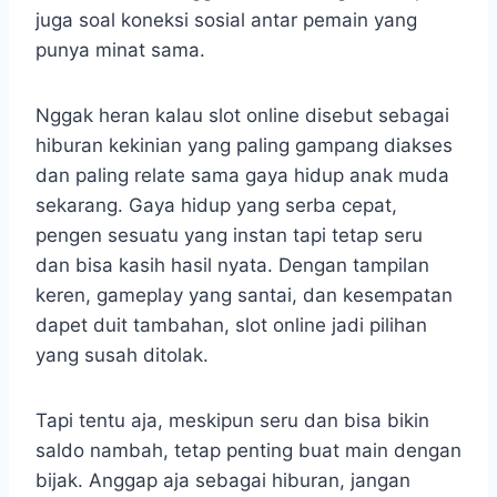
juga soal koneksi sosial antar pemain yang
punya minat sama.
Nggak heran kalau slot online disebut sebagai
hiburan kekinian yang paling gampang diakses
dan paling relate sama gaya hidup anak muda
sekarang. Gaya hidup yang serba cepat,
pengen sesuatu yang instan tapi tetap seru
dan bisa kasih hasil nyata. Dengan tampilan
keren, gameplay yang santai, dan kesempatan
dapet duit tambahan, slot online jadi pilihan
yang susah ditolak.
Tapi tentu aja, meskipun seru dan bisa bikin
saldo nambah, tetap penting buat main dengan
bijak. Anggap aja sebagai hiburan, jangan