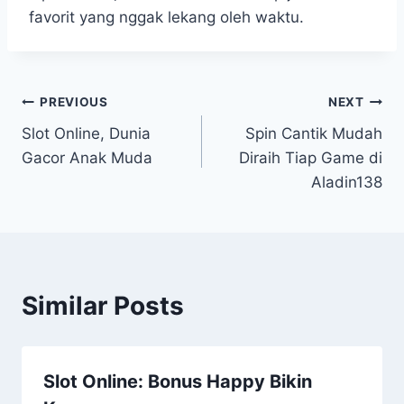
favorit yang nggak lekang oleh waktu.
Post
PREVIOUS
NEXT
Slot Online, Dunia
Spin Cantik Mudah
navigation
Gacor Anak Muda
Diraih Tiap Game di
Aladin138
Similar Posts
Slot Online: Bonus Happy Bikin