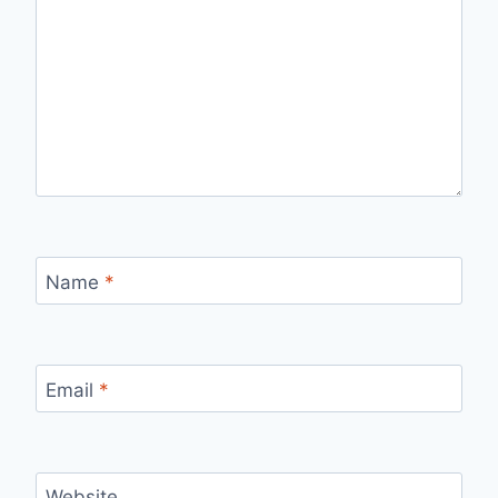
Name
*
Email
*
Website