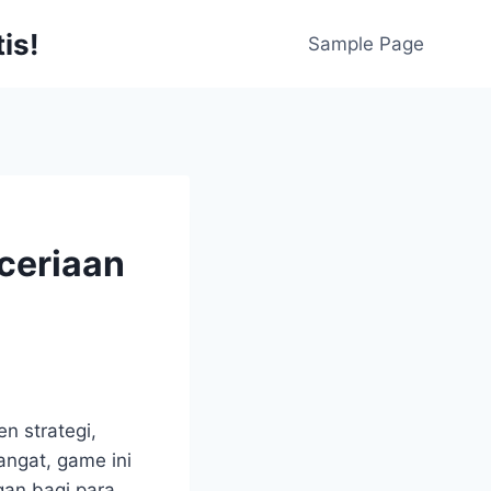
is!
Sample Page
ceriaan
 strategi,
angat, game ini
an bagi para