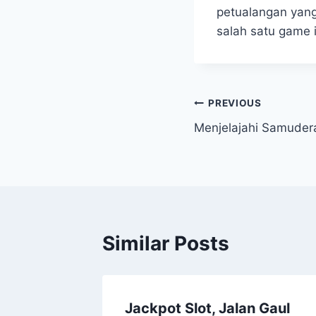
petualangan yan
salah satu game 
Post
PREVIOUS
Menjelajahi Samuder
navigation
Similar Posts
Dunia
Jackpot Slot, Jalan Gaul