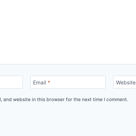
Email
*
Website
 and website in this browser for the next time I comment.