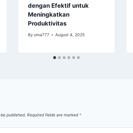
dengan Efektif untuk
Meningkatkan
Produktivitas
By
oma777
August 4, 2025
 be published.
Required fields are marked
*