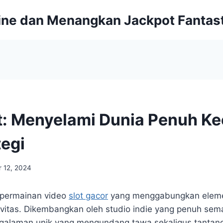
line dan Menangkan Jackpot Fantast
t: Menyelami Dunia Penuh Ke
tegi
r 12, 2024
 permainan video
slot gacor
yang menggabungkan elemen
ivitas. Dikembangkan oleh studio indie yang penuh sem
alaman unik yang mengundang tawa sekaligus tantang