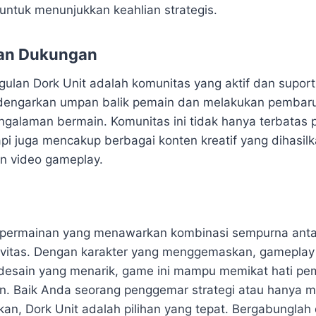
ntuk menunjukkan keahlian strategis.
an Dukungan
gulan Dork Unit adalah komunitas yang aktif dan supor
ndengarkan umpan balik pemain dan melakukan pembar
galaman bermain. Komunitas ini tidak hanya terbatas 
api juga mencakup berbagai konten kreatif yang dihasil
an video gameplay.
 permainan yang menawarkan kombinasi sempurna antar
ivitas. Dengan karakter yang menggemaskan, gameplay
esain yang menarik, game ini mampu memikat hati pem
n. Baik Anda seorang penggemar strategi atau hanya m
n, Dork Unit adalah pilihan yang tepat. Bergabunglah