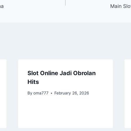
ma
Main Slo
Slot Online Jadi Obrolan
Hits
By
oma777
February 26, 2026