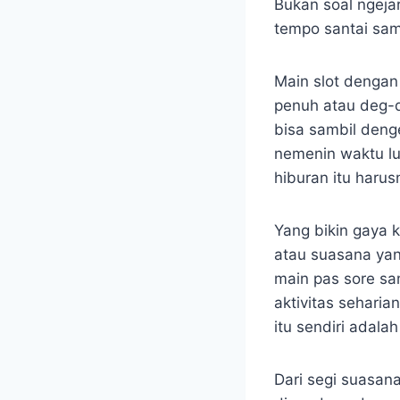
Bukan soal ngejar
tempo santai samb
Main slot dengan
penuh atau deg-d
bisa sambil denge
nemenin waktu lu
hiburan itu haru
Yang bikin gaya k
atau suasana yang
main pas sore sa
aktivitas seharia
itu sendiri adal
Dari segi suasan