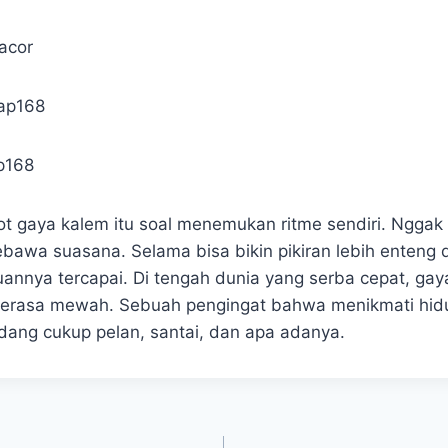
acor
tap168
p168
ot gaya kalem itu soal menemukan ritme sendiri. Nggak 
ebawa suasana. Selama bisa bikin pikiran lebih enteng d
uannya tercapai. Di tengah dunia yang serba cepat, gay
g terasa mewah. Sebuah pengingat bahwa menikmati hid
adang cukup pelan, santai, dan apa adanya.