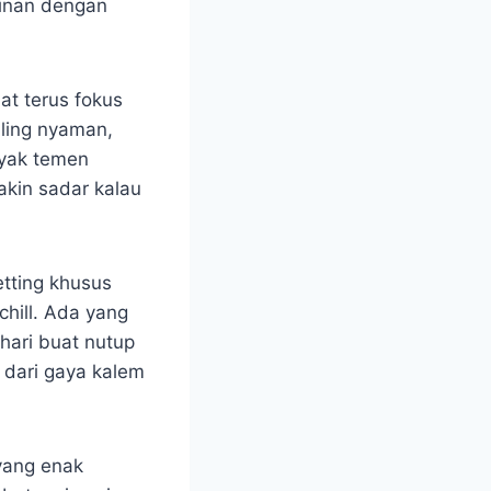
ainan dengan
at terus fokus
aling nyaman,
kayak temen
kin sadar kalau
etting khusus
chill. Ada yang
hari buat nutup
 dari gaya kalem
 yang enak