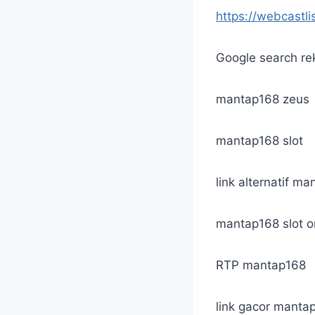
https://webcast
Google search re
mantap168 zeus
mantap168 slot
link alternatif m
mantap168 slot o
RTP mantap168
link gacor manta