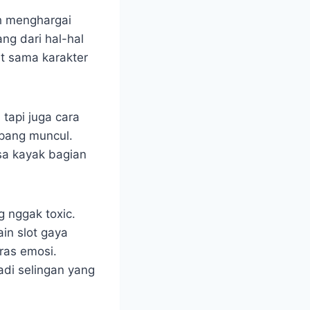
ih menghargai
g dari hal-hal
et sama karakter
tapi juga cara
mpang muncul.
asa kayak bagian
g nggak toxic.
in slot gaya
ras emosi.
jadi selingan yang