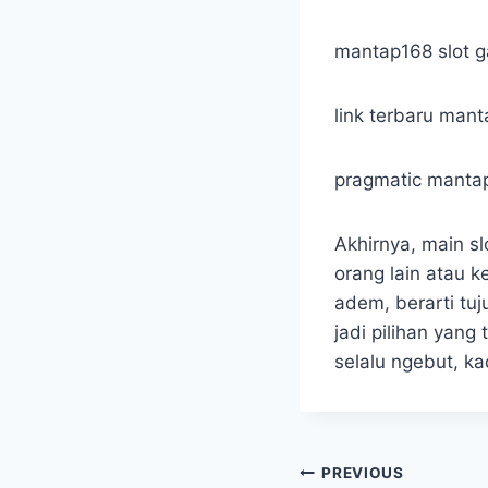
mantap168 slot g
link terbaru man
pragmatic manta
Akhirnya, main sl
orang lain atau k
adem, berarti tuj
jadi pilihan yan
selalu ngebut, k
Post
PREVIOUS