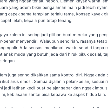
ara yang nggak terlalu heboh. Elemen kayak warna lem
suara yang adem bikin pengalaman main jadi lebih nyam
 capek sama tampilan terlalu rame, konsep kayak gini j
cepat lelah, kepala pun tetap tenang.
gaya kalem ini sering jadi pilihan buat mereka yang pen
r-benar menyendiri. Walaupun sendirian, rasanya tetap
ng ngalir. Ada sensasi menikmati waktu sendiri tanpa ra
 anak muda yang butuh jeda dari hiruk pikuk sosial, ta
g ringan.
lem juga sering dikaitkan sama kontrol diri. Nggak ada
 ikut arus emosi. Semua dijalanin pelan-pelan, sesuai r
i jadi latihan kecil buat belajar sabar dan nggak impulsi
ini, kebiasaan santai bisa kebawa ke aspek hidup lain.