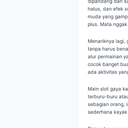
dipandang dan su
halus, dan efek 
muda yang gampang
plus. Mata nggak 
Menariknya lagi, 
tanpa harus bena
alur permainan ya
cocok banget buat
ada aktivitas yan
Main slot gaya ka
terburu-buru atau
sebagian orang, in
sederhana kayak 