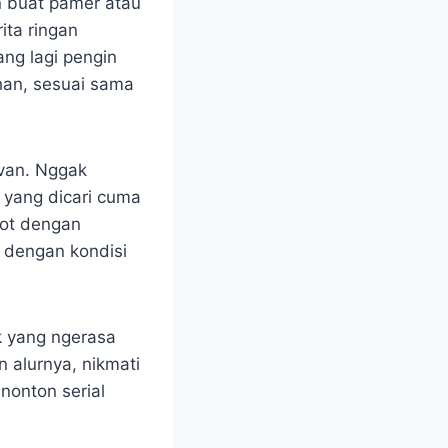
n buat pamer atau
ita ringan
ng lagi pengin
han, sesuai sama
evan. Nggak
 yang dicari cuma
lot dengan
n dengan kondisi
ak yang ngerasa
n alurnya, nikmati
 nonton serial