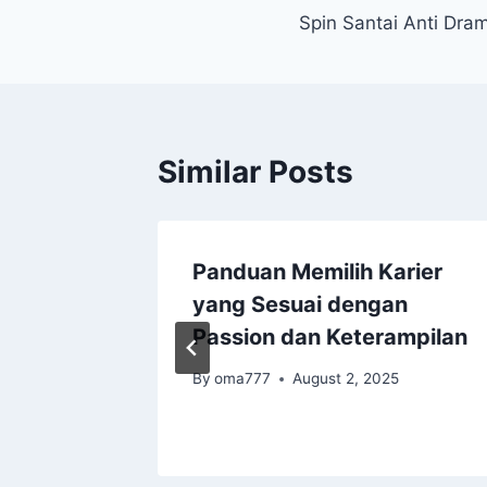
Spin Santai Anti Dra
navigation
Similar Posts
iet
Panduan Memilih Karier
ktif
yang Sesuai dengan
 Anda
Passion dan Keterampilan
25
By
oma777
August 2, 2025