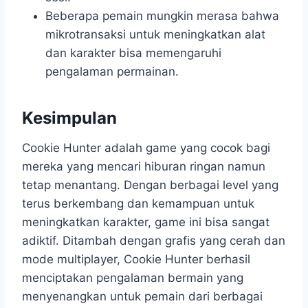
Beberapa pemain mungkin merasa bahwa
mikrotransaksi untuk meningkatkan alat
dan karakter bisa memengaruhi
pengalaman permainan.
Kesimpulan
Cookie Hunter adalah game yang cocok bagi
mereka yang mencari hiburan ringan namun
tetap menantang. Dengan berbagai level yang
terus berkembang dan kemampuan untuk
meningkatkan karakter, game ini bisa sangat
adiktif. Ditambah dengan grafis yang cerah dan
mode multiplayer, Cookie Hunter berhasil
menciptakan pengalaman bermain yang
menyenangkan untuk pemain dari berbagai