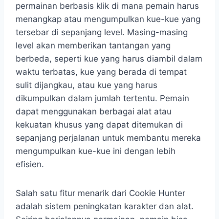
permainan berbasis klik di mana pemain harus
menangkap atau mengumpulkan kue-kue yang
tersebar di sepanjang level. Masing-masing
level akan memberikan tantangan yang
berbeda, seperti kue yang harus diambil dalam
waktu terbatas, kue yang berada di tempat
sulit dijangkau, atau kue yang harus
dikumpulkan dalam jumlah tertentu. Pemain
dapat menggunakan berbagai alat atau
kekuatan khusus yang dapat ditemukan di
sepanjang perjalanan untuk membantu mereka
mengumpulkan kue-kue ini dengan lebih
efisien.
Salah satu fitur menarik dari Cookie Hunter
adalah sistem peningkatan karakter dan alat.