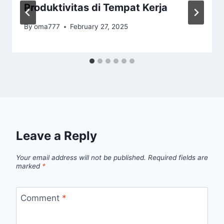
Produktivitas di Tempat Kerja
By
oma777
February 27, 2025
Leave a Reply
Your email address will not be published.
Required fields are
marked
*
Comment
*