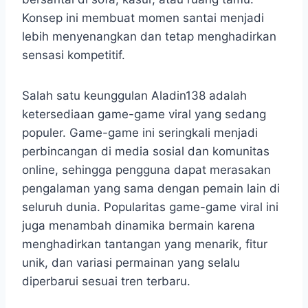
Konsep ini membuat momen santai menjadi
lebih menyenangkan dan tetap menghadirkan
sensasi kompetitif.
Salah satu keunggulan Aladin138 adalah
ketersediaan game-game viral yang sedang
populer. Game-game ini seringkali menjadi
perbincangan di media sosial dan komunitas
online, sehingga pengguna dapat merasakan
pengalaman yang sama dengan pemain lain di
seluruh dunia. Popularitas game-game viral ini
juga menambah dinamika bermain karena
menghadirkan tantangan yang menarik, fitur
unik, dan variasi permainan yang selalu
diperbarui sesuai tren terbaru.