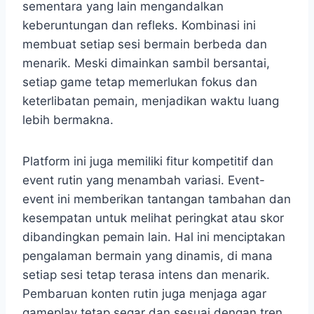
sementara yang lain mengandalkan
keberuntungan dan refleks. Kombinasi ini
membuat setiap sesi bermain berbeda dan
menarik. Meski dimainkan sambil bersantai,
setiap game tetap memerlukan fokus dan
keterlibatan pemain, menjadikan waktu luang
lebih bermakna.
Platform ini juga memiliki fitur kompetitif dan
event rutin yang menambah variasi. Event-
event ini memberikan tantangan tambahan dan
kesempatan untuk melihat peringkat atau skor
dibandingkan pemain lain. Hal ini menciptakan
pengalaman bermain yang dinamis, di mana
setiap sesi tetap terasa intens dan menarik.
Pembaruan konten rutin juga menjaga agar
gameplay tetap segar dan sesuai dengan tren,