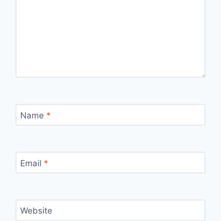
Name
*
Email
*
Website