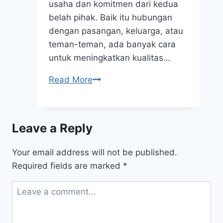
usaha dan komitmen dari kedua
belah pihak. Baik itu hubungan
dengan pasangan, keluarga, atau
teman-teman, ada banyak cara
untuk meningkatkan kualitas…
Cara
Read More
Meningkatkan
Kualitas
Hubungan
Leave a Reply
Pribadi
yang
Your email address will not be published.
Lebih
Required fields are marked
*
Baik