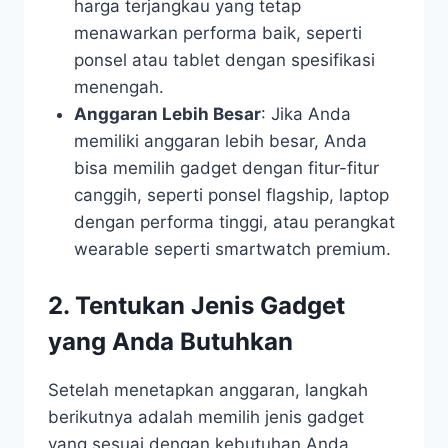
harga terjangkau yang tetap
menawarkan performa baik, seperti
ponsel atau tablet dengan spesifikasi
menengah.
Anggaran Lebih Besar
: Jika Anda
memiliki anggaran lebih besar, Anda
bisa memilih gadget dengan fitur-fitur
canggih, seperti ponsel flagship, laptop
dengan performa tinggi, atau perangkat
wearable seperti smartwatch premium.
2. Tentukan Jenis Gadget
yang Anda Butuhkan
Setelah menetapkan anggaran, langkah
berikutnya adalah memilih jenis gadget
yang sesuai dengan kebutuhan Anda.