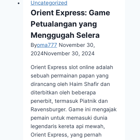
Uncategorized
Orient Express: Game
Petualangan yang
Menggugah Selera
By
oma777
November 30,
2024
November 30, 2024
Orient Express slot online adalah
sebuah permainan papan yang
dirancang oleh Haim Shafir dan
diterbitkan oleh beberapa
penerbit, termasuk Piatnik dan
Ravensburger. Game ini mengajak
pemain untuk memasuki dunia
legendaris kereta api mewah,
Orient Express, yang pernah