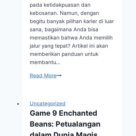
pada ketidakpuasan dan
kebosanan. Namun, dengan
begitu banyak pilihan karier di luar
sana, bagaimana Anda bisa
memastikan bahwa Anda memilih
jalur yang tepat? Artikel ini akan
memberikan panduan untuk
membantu…
Panduan
Read More
Memilih
Karier
yang
Uncategorized
Tepat
Game 9 Enchanted
untuk
Beans: Petualangan
Masa
Depan
dalam Dunia Magis