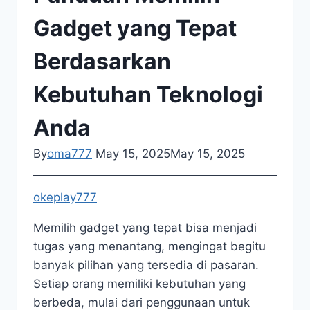
Gadget yang Tepat
Berdasarkan
Kebutuhan Teknologi
Anda
By
oma777
May 15, 2025
May 15, 2025
okeplay777
Memilih gadget yang tepat bisa menjadi
tugas yang menantang, mengingat begitu
banyak pilihan yang tersedia di pasaran.
Setiap orang memiliki kebutuhan yang
berbeda, mulai dari penggunaan untuk