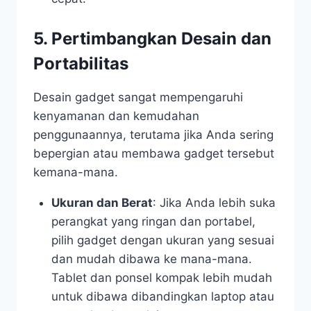
5. Pertimbangkan Desain dan
Portabilitas
Desain gadget sangat mempengaruhi
kenyamanan dan kemudahan
penggunaannya, terutama jika Anda sering
bepergian atau membawa gadget tersebut
kemana-mana.
Ukuran dan Berat
: Jika Anda lebih suka
perangkat yang ringan dan portabel,
pilih gadget dengan ukuran yang sesuai
dan mudah dibawa ke mana-mana.
Tablet dan ponsel kompak lebih mudah
untuk dibawa dibandingkan laptop atau