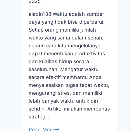
2025
aladin138 Waktu adalah sumber
daya yang tidak bisa diperbarui.
Setiap orang memiliki jumlah
waktu yang sama dalam sehari,
namun cara kita mengelolanya
dapat menentukan produktivitas
dan kualitas hidup secara
keseluruhan. Mengatur waktu
secara efektif membantu Anda
menyelesaikan tugas tepat waktu,
mengurangi stres, dan memiliki
lebih banyak waktu untuk diri
sendiri. Artikel ini akan membahas
strategi…
Strategi
Read More