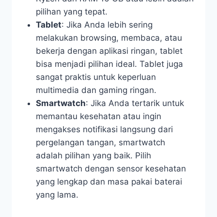
pilihan yang tepat.
Tablet
: Jika Anda lebih sering
melakukan browsing, membaca, atau
bekerja dengan aplikasi ringan, tablet
bisa menjadi pilihan ideal. Tablet juga
sangat praktis untuk keperluan
multimedia dan gaming ringan.
Smartwatch
: Jika Anda tertarik untuk
memantau kesehatan atau ingin
mengakses notifikasi langsung dari
pergelangan tangan, smartwatch
adalah pilihan yang baik. Pilih
smartwatch dengan sensor kesehatan
yang lengkap dan masa pakai baterai
yang lama.