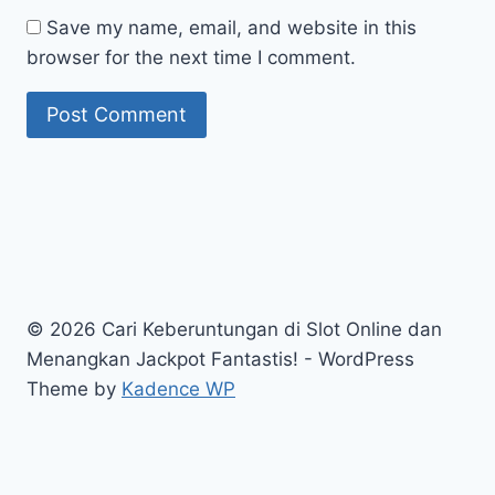
Save my name, email, and website in this
browser for the next time I comment.
© 2026 Cari Keberuntungan di Slot Online dan
Menangkan Jackpot Fantastis! - WordPress
Theme by
Kadence WP