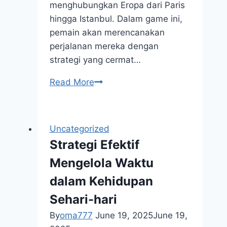
menghubungkan Eropa dari Paris
hingga Istanbul. Dalam game ini,
pemain akan merencanakan
perjalanan mereka dengan
strategi yang cermat…
Orient
Read More
Express:
Game
Petualangan
Uncategorized
yang
Strategi Efektif
Menggugah
Mengelola Waktu
Selera
dalam Kehidupan
Sehari-hari
By
oma777
June 19, 2025
June 19,