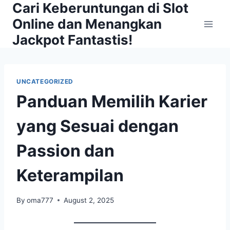
Cari Keberuntungan di Slot
Skip
to
Online dan Menangkan
content
Jackpot Fantastis!
UNCATEGORIZED
Panduan Memilih Karier
yang Sesuai dengan
Passion dan
Keterampilan
By
oma777
August 2, 2025