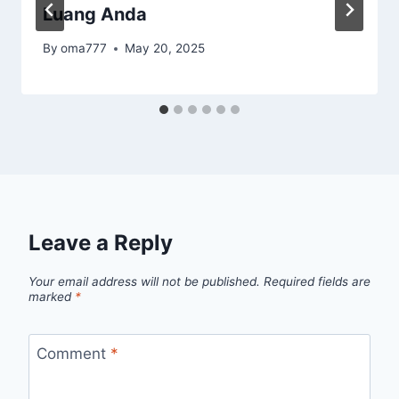
Luang Anda
By
oma777
May 20, 2025
Leave a Reply
Your email address will not be published.
Required fields are
marked
*
Comment
*