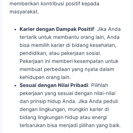
memberikan kontribusi positif kepada
masyarakat.
Karier dengan Dampak Positif
: Jika Anda
tertarik untuk membantu orang lain, Anda
bisa memilih karier di bidang kesehatan,
pendidikan, atau pekerjaan sosial.
Pekerjaan ini memberi kesempatan untuk
membuat perbedaan yang nyata dalam
kehidupan orang lain.
Sesuai dengan Nilai Pribadi
: Pilihlah
pekerjaan yang sesuai dengan nilai-nilai
dan prinsip hidup Anda. Jika Anda peduli
dengan lingkungan, mungkin karier di
bidang lingkungan hidup atau energi
terbarukan bisa menjadi pilihan yang baik.