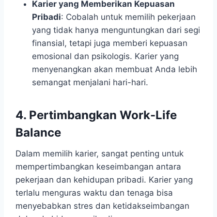
Karier yang Memberikan Kepuasan
Pribadi
: Cobalah untuk memilih pekerjaan
yang tidak hanya menguntungkan dari segi
finansial, tetapi juga memberi kepuasan
emosional dan psikologis. Karier yang
menyenangkan akan membuat Anda lebih
semangat menjalani hari-hari.
4. Pertimbangkan Work-Life
Balance
Dalam memilih karier, sangat penting untuk
mempertimbangkan keseimbangan antara
pekerjaan dan kehidupan pribadi. Karier yang
terlalu menguras waktu dan tenaga bisa
menyebabkan stres dan ketidakseimbangan