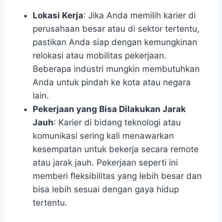
Lokasi Kerja
: Jika Anda memilih karier di
perusahaan besar atau di sektor tertentu,
pastikan Anda siap dengan kemungkinan
relokasi atau mobilitas pekerjaan.
Beberapa industri mungkin membutuhkan
Anda untuk pindah ke kota atau negara
lain.
Pekerjaan yang Bisa Dilakukan Jarak
Jauh
: Karier di bidang teknologi atau
komunikasi sering kali menawarkan
kesempatan untuk bekerja secara remote
atau jarak jauh. Pekerjaan seperti ini
memberi fleksibilitas yang lebih besar dan
bisa lebih sesuai dengan gaya hidup
tertentu.