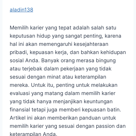
aladin138
Memilih karier yang tepat adalah salah satu
keputusan hidup yang sangat penting, karena
hal ini akan memengaruhi kesejahteraan
pribadi, kepuasan kerja, dan bahkan kehidupan
sosial Anda. Banyak orang merasa bingung
atau terjebak dalam pekerjaan yang tidak
sesuai dengan minat atau keterampilan
mereka. Untuk itu, penting untuk melakukan
evaluasi yang matang dalam memilih karier
yang tidak hanya menjanjikan keuntungan
finansial tetapi juga memberi kepuasan batin.
Artikel ini akan memberikan panduan untuk
memilih karier yang sesuai dengan passion dan
keterampilan Anda.