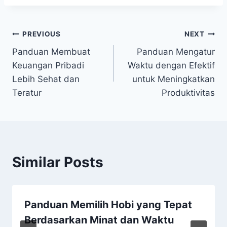
Post
PREVIOUS
NEXT
Panduan Membuat
Panduan Mengatur
navigation
Keuangan Pribadi
Waktu dengan Efektif
Lebih Sehat dan
untuk Meningkatkan
Teratur
Produktivitas
Similar Posts
Panduan Memilih Hobi yang Tepat
Berdasarkan Minat dan Waktu