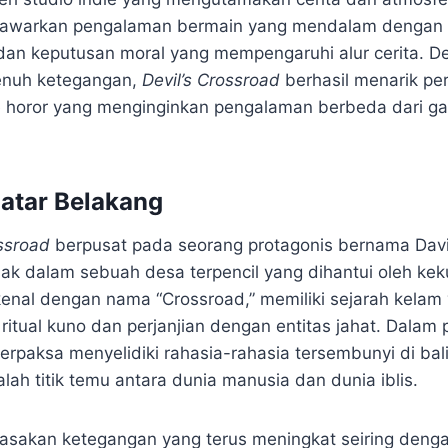
awarkan pengalaman bermain yang mendalam dengan t
, dan keputusan moral yang mempengaruhi alur cerita. D
enuh ketegangan,
Devil’s Crossroad
berhasil menarik per
 horor yang menginginkan pengalaman berbeda dari 
Latar Belakang
ossroad
berpusat pada seorang protagonis bernama Davi
ak dalam sebuah desa terpencil yang dihantui oleh kek
kenal dengan nama “Crossroad,” memiliki sejarah kelam 
itual kuno dan perjanjian dengan entitas jahat. Dalam 
erpaksa menyelidiki rahasia-rahasia tersembunyi di bal
lah titik temu antara dunia manusia dan dunia iblis.
asakan ketegangan yang terus meningkat seiring den