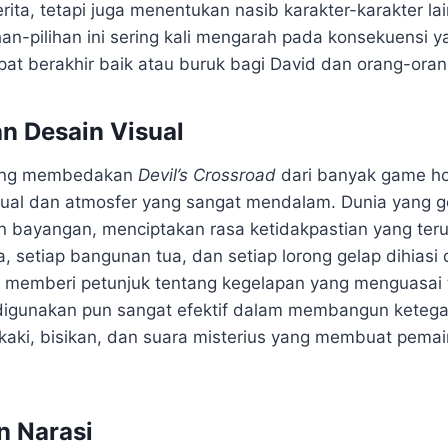
ita, tetapi juga menentukan nasib karakter-karakter la
an-pilihan ini sering kali mengarah pada konsekuensi y
at berakhir baik atau buruk bagi David dan orang-orang
n Desain Visual
yang membedakan
Devil’s Crossroad
dari banyak game ho
sual dan atmosfer yang sangat mendalam. Dunia yang g
 bayangan, menciptakan rasa ketidakpastian yang ter
, setiap bangunan tua, dan setiap lorong gelap dihiasi
 memberi petunjuk tentang kegelapan yang menguasai 
 digunakan pun sangat efektif dalam membangun keteg
kaki, bisikan, dan suara misterius yang membuat pemai
n Narasi