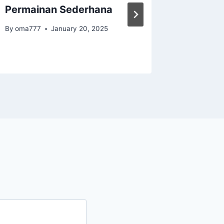
Permainan Sederhana
dan Te
By
oma777
January 20, 2025
By
oma777