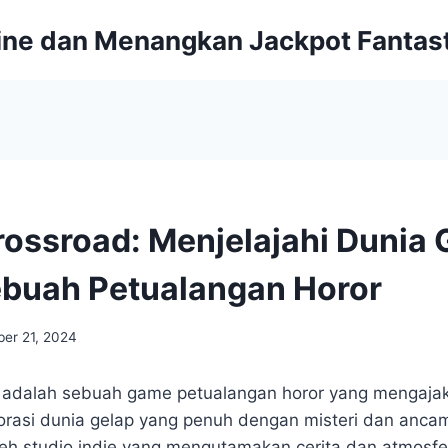
line dan Menangkan Jackpot Fantast
Crossroad: Menjelajahi Dunia 
buah Petualangan Horor
er 21, 2024
adalah sebuah game petualangan horor yang mengaja
rasi dunia gelap yang penuh dengan misteri dan ancam
h studio indie yang mengutamakan cerita dan atmosfe