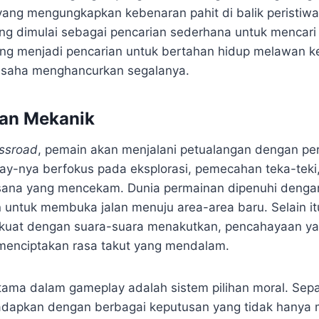
ng mengungkapkan kebenaran pahit di balik peristiwa
ang dimulai sebagai pencarian sederhana untuk mencar
ng menjadi pencarian untuk bertahan hidup melawan k
rusaha menghancurkan segalanya.
an Mekanik
ossroad
, pemain akan menjalani petualangan dengan per
y-nya berfokus pada eksplorasi, pemecahan teka-teki
sana yang mencekam. Dunia permainan dipenuhi dengan
 untuk membuka jalan menuju area-area baru. Selain it
rkuat dengan suara-suara menakutkan, pencahayaan y
 menciptakan rasa takut yang mendalam.
 utama dalam gameplay adalah sistem pilihan moral. Sepa
adapkan dengan berbagai keputusan yang tidak hanya