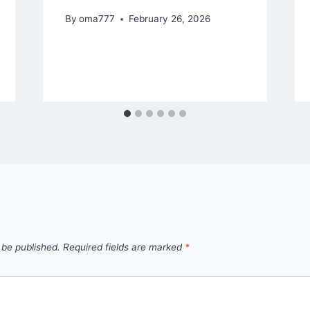
By
oma777
February 26, 2026
 be published.
Required fields are marked
*