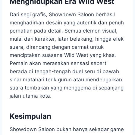
Menghidupkan Era Wild West
Dari segi grafis, Showdown Saloon berhasil
menghadirkan desain yang autentik dan penuh
perhatian pada detail. Semua elemen visual,
mulai dari karakter, latar belakang, hingga efek
suara, dirancang dengan cermat untuk
menciptakan suasana Wild West yang khas.
Pemain akan merasakan sensasi seperti
berada di tengah-tengah duel seru di bawah
sinar matahari terik gurun atau mendengarkan
suara tembakan yang menggema di sepanjang
jalan utama kota.
Kesimpulan
Showdown Saloon bukan hanya sekadar game