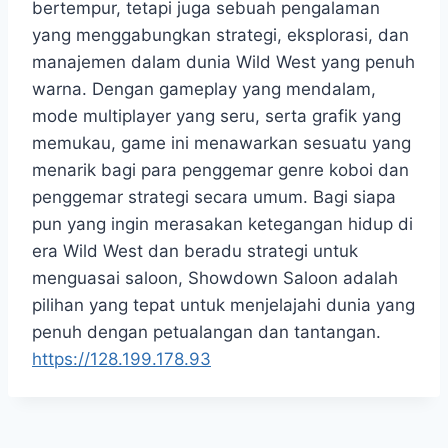
bertempur, tetapi juga sebuah pengalaman
yang menggabungkan strategi, eksplorasi, dan
manajemen dalam dunia Wild West yang penuh
warna. Dengan gameplay yang mendalam,
mode multiplayer yang seru, serta grafik yang
memukau, game ini menawarkan sesuatu yang
menarik bagi para penggemar genre koboi dan
penggemar strategi secara umum. Bagi siapa
pun yang ingin merasakan ketegangan hidup di
era Wild West dan beradu strategi untuk
menguasai saloon, Showdown Saloon adalah
pilihan yang tepat untuk menjelajahi dunia yang
penuh dengan petualangan dan tantangan.
https://128.199.178.93