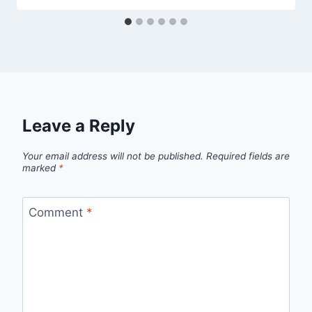
Leave a Reply
Your email address will not be published.
Required fields are
marked
*
Comment
*