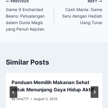
Post
PREVIOUS
NEXT
Game 9 Enchanted
Cash Mania: Game
navigation
Beans: Petualangan
Seru dengan Hadiah
dalam Dunia Magis
Uang Tunai
yang Penuh Kejutan
Similar Posts
Panduan Memilih Makanan Sehat
untuk Menunjang Gaya Hidup Aktif
By
oma777
August 5, 2025