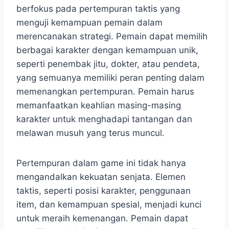
berfokus pada pertempuran taktis yang
menguji kemampuan pemain dalam
merencanakan strategi. Pemain dapat memilih
berbagai karakter dengan kemampuan unik,
seperti penembak jitu, dokter, atau pendeta,
yang semuanya memiliki peran penting dalam
memenangkan pertempuran. Pemain harus
memanfaatkan keahlian masing-masing
karakter untuk menghadapi tantangan dan
melawan musuh yang terus muncul.
Pertempuran dalam game ini tidak hanya
mengandalkan kekuatan senjata. Elemen
taktis, seperti posisi karakter, penggunaan
item, dan kemampuan spesial, menjadi kunci
untuk meraih kemenangan. Pemain dapat