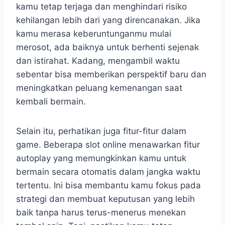
kamu tetap terjaga dan menghindari risiko
kehilangan lebih dari yang direncanakan. Jika
kamu merasa keberuntunganmu mulai
merosot, ada baiknya untuk berhenti sejenak
dan istirahat. Kadang, mengambil waktu
sebentar bisa memberikan perspektif baru dan
meningkatkan peluang kemenangan saat
kembali bermain.
Selain itu, perhatikan juga fitur-fitur dalam
game. Beberapa slot online menawarkan fitur
autoplay yang memungkinkan kamu untuk
bermain secara otomatis dalam jangka waktu
tertentu. Ini bisa membantu kamu fokus pada
strategi dan membuat keputusan yang lebih
baik tanpa harus terus-menerus menekan