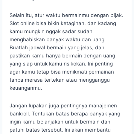
Selain itu, atur waktu bermainmu dengan bijak.
Slot online bisa bikin ketagihan, dan kadang
kamu mungkin nggak sadar sudah
menghabiskan banyak waktu dan uang.
Buatlah jadwal bermain yang jelas, dan
pastikan kamu hanya bermain dengan uang
yang siap untuk kamu risikokan. Ini penting
agar kamu tetap bisa menikmati permainan
tanpa merasa tertekan atau mengganggu
keuanganmu.
Jangan lupakan juga pentingnya manajemen
bankroll. Tentukan batas berapa banyak yang
ingin kamu belanjakan untuk bermain dan
patuhi batas tersebut. Ini akan membantu