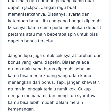
buat main dan nambah peluang kamu buat
dapetin jackpot. Jangan ragu buat
memanfaatkannya. Biasanya, syarat dan
ketentuan bonus itu gampang banget dipenuhi.
Misalnya, kamu cuma perlu melakukan deposit
pertama atau main beberapa spin untuk bisa
dapetin bonus tersebut.
Jangan lupa juga untuk cek syarat taruhan dari
bonus yang kamu dapetin. Biasanya ada
aturan main yang harus dipenuhi sebelum
kamu bisa menarik uang yang udah kamu
menangkan dari bonus. Tapi, jangan khawatir,
aturan ini enggak terlalu rumit kok. Cukup
dengan memahami dan mengikuti syaratnya,
kamu bisa lebih mudah dalam meraih
kemenangan.