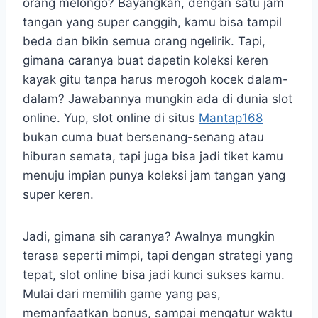
orang melongo? Bayangkan, dengan satu jam
tangan yang super canggih, kamu bisa tampil
beda dan bikin semua orang ngelirik. Tapi,
gimana caranya buat dapetin koleksi keren
kayak gitu tanpa harus merogoh kocek dalam-
dalam? Jawabannya mungkin ada di dunia slot
online. Yup, slot online di situs
Mantap168
bukan cuma buat bersenang-senang atau
hiburan semata, tapi juga bisa jadi tiket kamu
menuju impian punya koleksi jam tangan yang
super keren.
Jadi, gimana sih caranya? Awalnya mungkin
terasa seperti mimpi, tapi dengan strategi yang
tepat, slot online bisa jadi kunci sukses kamu.
Mulai dari memilih game yang pas,
memanfaatkan bonus, sampai mengatur waktu