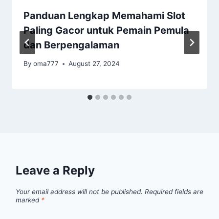
Panduan Lengkap Memahami Slot
Paling Gacor untuk Pemain Pemula
dan Berpengalaman
By
oma777
August 27, 2024
Leave a Reply
Your email address will not be published.
Required fields are
marked
*