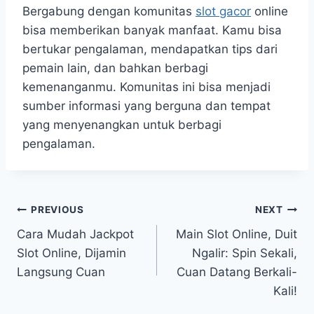
Bergabung dengan komunitas
slot gacor
online
bisa memberikan banyak manfaat. Kamu bisa
bertukar pengalaman, mendapatkan tips dari
pemain lain, dan bahkan berbagi
kemenanganmu. Komunitas ini bisa menjadi
sumber informasi yang berguna dan tempat
yang menyenangkan untuk berbagi
pengalaman.
Post
PREVIOUS
NEXT
Cara Mudah Jackpot
Main Slot Online, Duit
navigation
Slot Online, Dijamin
Ngalir: Spin Sekali,
Langsung Cuan
Cuan Datang Berkali-
Kali!