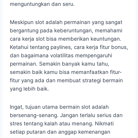
menguntungkan dan seru.
Meskipun slot adalah permainan yang sangat
bergantung pada keberuntungan, memahami
cara kerja slot bisa memberikan keuntungan.
Ketahui tentang paylines, cara kerja fitur bonus,
dan bagaimana volatilitas mempengaruhi
permainan. Semakin banyak kamu tahu,
semakin baik kamu bisa memanfaatkan fitur-
fitur yang ada dan membuat strategi bermain
yang lebih baik.
Ingat, tujuan utama bermain slot adalah
bersenang-senang. Jangan terlalu serius dan
stres tentang kalah atau menang. Nikmati
setiap putaran dan anggap kemenangan