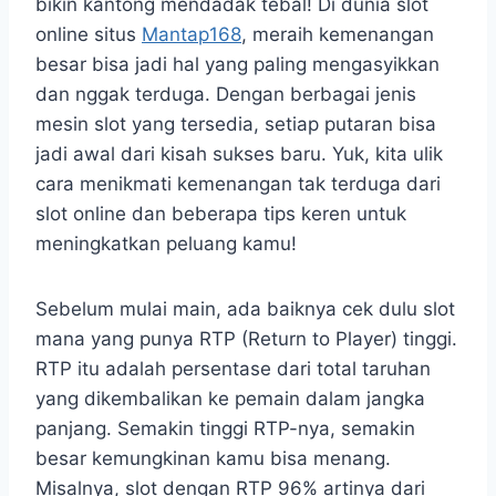
bikin kantong mendadak tebal! Di dunia slot
online situs
Mantap168
, meraih kemenangan
besar bisa jadi hal yang paling mengasyikkan
dan nggak terduga. Dengan berbagai jenis
mesin slot yang tersedia, setiap putaran bisa
jadi awal dari kisah sukses baru. Yuk, kita ulik
cara menikmati kemenangan tak terduga dari
slot online dan beberapa tips keren untuk
meningkatkan peluang kamu!
Sebelum mulai main, ada baiknya cek dulu slot
mana yang punya RTP (Return to Player) tinggi.
RTP itu adalah persentase dari total taruhan
yang dikembalikan ke pemain dalam jangka
panjang. Semakin tinggi RTP-nya, semakin
besar kemungkinan kamu bisa menang.
Misalnya, slot dengan RTP 96% artinya dari