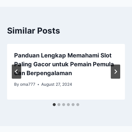
Similar Posts
Panduan Lengkap Memahami Slot
Paling Gacor untuk Pemain Pemula
dan Berpengalaman
By
oma777
August 27, 2024