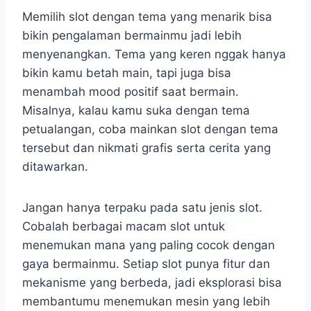
Memilih slot dengan tema yang menarik bisa
bikin pengalaman bermainmu jadi lebih
menyenangkan. Tema yang keren nggak hanya
bikin kamu betah main, tapi juga bisa
menambah mood positif saat bermain.
Misalnya, kalau kamu suka dengan tema
petualangan, coba mainkan slot dengan tema
tersebut dan nikmati grafis serta cerita yang
ditawarkan.
Jangan hanya terpaku pada satu jenis slot.
Cobalah berbagai macam slot untuk
menemukan mana yang paling cocok dengan
gaya bermainmu. Setiap slot punya fitur dan
mekanisme yang berbeda, jadi eksplorasi bisa
membantumu menemukan mesin yang lebih