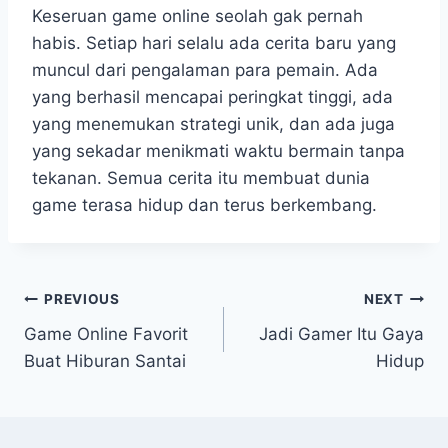
Keseruan game online seolah gak pernah
habis. Setiap hari selalu ada cerita baru yang
muncul dari pengalaman para pemain. Ada
yang berhasil mencapai peringkat tinggi, ada
yang menemukan strategi unik, dan ada juga
yang sekadar menikmati waktu bermain tanpa
tekanan. Semua cerita itu membuat dunia
game terasa hidup dan terus berkembang.
Post
PREVIOUS
NEXT
Game Online Favorit
Jadi Gamer Itu Gaya
navigation
Buat Hiburan Santai
Hidup