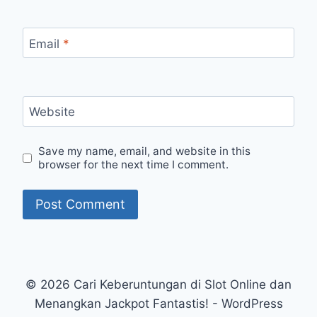
Email
*
Website
Save my name, email, and website in this
browser for the next time I comment.
© 2026 Cari Keberuntungan di Slot Online dan
Menangkan Jackpot Fantastis! - WordPress