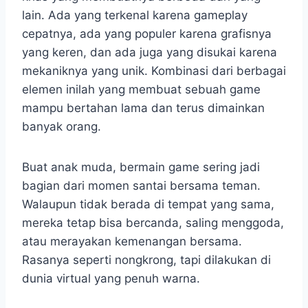
lain. Ada yang terkenal karena gameplay
cepatnya, ada yang populer karena grafisnya
yang keren, dan ada juga yang disukai karena
mekaniknya yang unik. Kombinasi dari berbagai
elemen inilah yang membuat sebuah game
mampu bertahan lama dan terus dimainkan
banyak orang.
Buat anak muda, bermain game sering jadi
bagian dari momen santai bersama teman.
Walaupun tidak berada di tempat yang sama,
mereka tetap bisa bercanda, saling menggoda,
atau merayakan kemenangan bersama.
Rasanya seperti nongkrong, tapi dilakukan di
dunia virtual yang penuh warna.