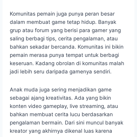
Komunitas pemain juga punya peran besar
dalam membuat game tetap hidup. Banyak
grup atau forum yang berisi para gamer yang
saling berbagi tips, cerita pengalaman, atau
bahkan sekadar bercanda. Komunitas ini bikin
pemain merasa punya tempat untuk berbagi
keseruan. Kadang obrolan di komunitas malah
jadi lebih seru daripada gamenya sendiri.
Anak muda juga sering menjadikan game
sebagai ajang kreativitas. Ada yang bikin
konten video gameplay, live streaming, atau
bahkan membuat cerita lucu berdasarkan
pengalaman bermain. Dari sini muncul banyak
kreator yang akhirnya dikenal luas karena