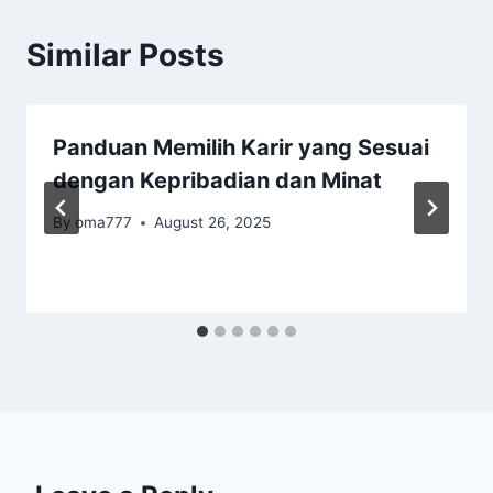
Similar Posts
Panduan Memilih Karir yang Sesuai
dengan Kepribadian dan Minat
By
oma777
August 26, 2025