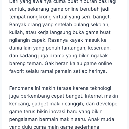
Dari yang awalnya cuma buat hiburan pas lagi
suntuk, sekarang game online berubah jadi
tempat nongkrong virtual yang seru banget.
Banyak orang yang setelah pulang sekolah,
kuliah, atau kerja langsung buka game buat
ngilangin capek. Rasanya kayak masuk ke
dunia lain yang penuh tantangan, keseruan,
dan kadang juga drama yang bikin ngakak
bareng teman. Gak heran kalau game online
favorit selalu ramai pemain setiap harinya.
Fenomena ini makin terasa karena teknologi
juga berkembang cepat banget. Internet makin
kencang, gadget makin canggih, dan developer
game terus bikin inovasi baru yang bikin
pengalaman bermain makin seru. Anak muda
yang dulu cuma main game sederhana