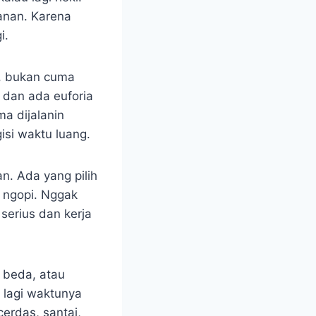
anan. Karena
i.
n, bukan cuma
 dan ada euforia
a dijalanin
isi waktu luang.
n. Ada yang pilih
l ngopi. Nggak
serius dan kerja
g beda, atau
 lagi waktunya
cerdas, santai,