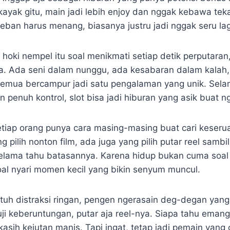
ayak gitu, main jadi lebih enjoy dan nggak kebawa tek
eban harus menang, biasanya justru jadi nggak seru lag
 hoki nempel itu soal menikmati setiap detik perputara
nya. Ada seni dalam nunggu, ada kesabaran dalam kalah,
mua bercampur jadi satu pengalaman yang unik. Selam
 penuh kontrol, slot bisa jadi hiburan yang asik buat ng
etiap orang punya cara masing-masing buat cari keserua
g pilih nonton film, ada juga yang pilih putar reel sambi
elama tahu batasannya. Karena hidup bukan cuma soal 
soal nyari momen kecil yang bikin senyum muncul.
butuh distraksi ringan, pengen ngerasain deg-degan yan
ji keberuntungan, putar aja reel-nya. Siapa tahu emang
asih kejutan manis. Tapi ingat, tetap jadi pemain yang 