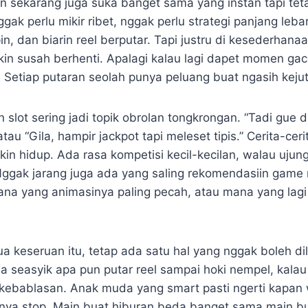
sekarang juga suka banget sama yang instan tapi tetap
ggak perlu mikir ribet, nggak perlu strategi panjang lebar
in, dan biarin reel berputar. Tapi justru di kesederhanaa
kin susah berhenti. Apalagi kalau lagi dapet momen gac
n. Setiap putaran seolah punya peluang buat ngasih keju
n slot sering jadi topik obrolan tongkrongan. “Tadi gue d
au “Gila, hampir jackpot tapi meleset tipis.” Cerita-ceri
in hidup. Ada rasa kompetisi kecil-kecilan, walau ujun
ggak jarang juga ada yang saling rekomendasiin game 
ana yang animasinya paling pecah, atau mana yang lagi 
ua keseruan itu, tetap ada satu hal yang nggak boleh dil
ena seasyik apa pun putar reel sampai hoki nempel, kala
 kebablasan. Anak muda yang smart pasti ngerti kapan
ya stop. Main buat hiburan beda banget sama main bu