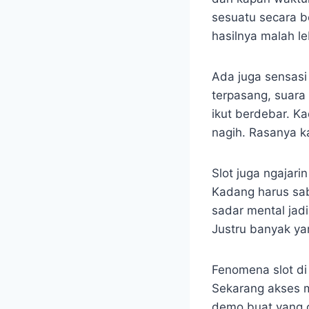
sesuatu secara be
hasilnya malah le
Ada juga sensasi
terpasang, suara 
ikut berdebar. K
nagih. Rasanya ka
Slot juga ngajari
Kadang harus saba
sadar mental jad
Justru banyak yan
Fenomena slot di
Sekarang akses m
demo buat yang c