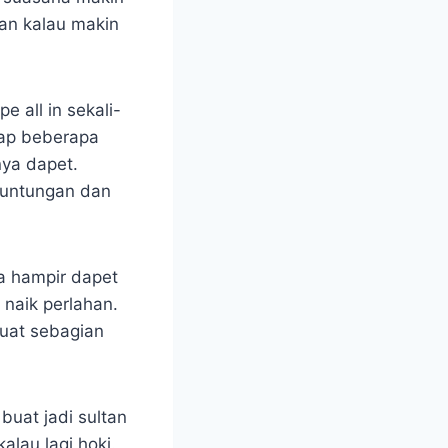
an kalau makin
e all in sekali-
iap beberapa
nya dapet.
runtungan dan
ka hampir dapet
 naik perlahan.
Buat sebagian
 buat jadi sultan
lau lagi hoki.