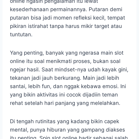
online ngasih pengalaman itu lewat
kesederhanaan permainannya. Putaran demi
putaran bisa jadi momen refleksi kecil, tempat
pikiran istirahat tanpa harus mikir target atau
tuntutan.
Yang penting, banyak yang ngerasa main slot
online itu soal menikmati proses, bukan soal
ngejar hasil. Saat mindset-nya udah kayak gini,
tekanan jadi jauh berkurang. Main jadi lebih
santai, lebih fun, dan nggak kebawa emosi. Ini
yang bikin aktivitas ini cocok dijadiin teman
rehat setelah hari panjang yang melelahkan.
Di tengah rutinitas yang kadang bikin capek
mental, punya hiburan yang gampang diakses
itu penting. Spin slot online hadir sebagai salah