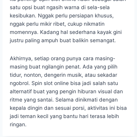
satu opsi buat ngasih warna di sela-sela
kesibukan. Nggak perlu persiapan khusus,
nggak perlu mikir ribet, cukup nikmatin
momennya. Kadang hal sederhana kayak gini
justru paling ampuh buat balikin semangat.
Akhirnya, setiap orang punya cara masing-
masing buat ngilangin penat. Ada yang pilih
tidur, nonton, dengerin musik, atau sekadar
ngobrol. Spin slot online bisa jadi salah satu
alternatif buat yang pengin hiburan visual dan
ritme yang santai. Selama dinikmati dengan
kepala dingin dan sesuai porsi, aktivitas ini bisa
jadi teman kecil yang bantu hari terasa lebih
ringan.