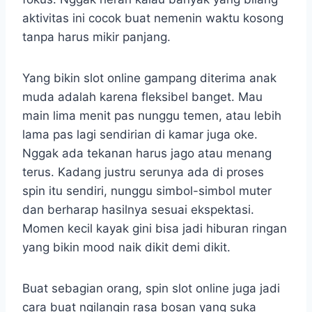
aktivitas ini cocok buat nemenin waktu kosong
tanpa harus mikir panjang.
Yang bikin slot online gampang diterima anak
muda adalah karena fleksibel banget. Mau
main lima menit pas nunggu temen, atau lebih
lama pas lagi sendirian di kamar juga oke.
Nggak ada tekanan harus jago atau menang
terus. Kadang justru serunya ada di proses
spin itu sendiri, nunggu simbol-simbol muter
dan berharap hasilnya sesuai ekspektasi.
Momen kecil kayak gini bisa jadi hiburan ringan
yang bikin mood naik dikit demi dikit.
Buat sebagian orang, spin slot online juga jadi
cara buat ngilangin rasa bosan yang suka