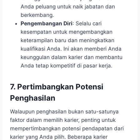
Anda peluang untuk naik jabatan dan
berkembang.
Pengembangan Diri
: Selalu cari
kesempatan untuk mengembangkan
keterampilan baru dan meningkatkan
kualifikasi Anda. Ini akan memberi Anda
keunggulan dalam karier dan membantu
Anda tetap kompetitif di pasar kerja.
7. Pertimbangkan Potensi
Penghasilan
Walaupun penghasilan bukan satu-satunya
faktor dalam memilih karier, penting untuk
mempertimbangkan potensi pendapatan dari
karier yang Anda pilih. Beberapa karier