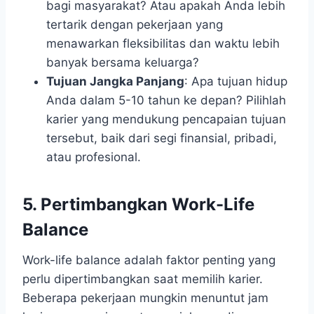
bagi masyarakat? Atau apakah Anda lebih
tertarik dengan pekerjaan yang
menawarkan fleksibilitas dan waktu lebih
banyak bersama keluarga?
Tujuan Jangka Panjang
: Apa tujuan hidup
Anda dalam 5-10 tahun ke depan? Pilihlah
karier yang mendukung pencapaian tujuan
tersebut, baik dari segi finansial, pribadi,
atau profesional.
5. Pertimbangkan Work-Life
Balance
Work-life balance adalah faktor penting yang
perlu dipertimbangkan saat memilih karier.
Beberapa pekerjaan mungkin menuntut jam