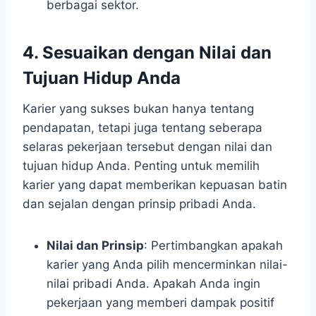
berbagai sektor.
4. Sesuaikan dengan Nilai dan
Tujuan Hidup Anda
Karier yang sukses bukan hanya tentang
pendapatan, tetapi juga tentang seberapa
selaras pekerjaan tersebut dengan nilai dan
tujuan hidup Anda. Penting untuk memilih
karier yang dapat memberikan kepuasan batin
dan sejalan dengan prinsip pribadi Anda.
Nilai dan Prinsip
: Pertimbangkan apakah
karier yang Anda pilih mencerminkan nilai-
nilai pribadi Anda. Apakah Anda ingin
pekerjaan yang memberi dampak positif