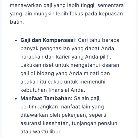
menawarkan gaji yang lebih tinggi, sementara
yang lain mungkin lebih fokus pada kepuasan
batin.
Gaji dan Kompensasi
: Cari tahu berapa
banyak penghasilan yang dapat Anda
harapkan dari karier yang Anda pilih.
Lakukan riset untuk mengetahui kisaran
gaji di bidang yang Anda minati dan
apakah itu cukup untuk memenuhi
kebutuhan finansial Anda.
Manfaat Tambahan
: Selain gaji,
pertimbangkan manfaat lain yang
ditawarkan oleh pekerjaan, seperti
asuransi kesehatan, tunjangan pensiun,
atau waktu libur.