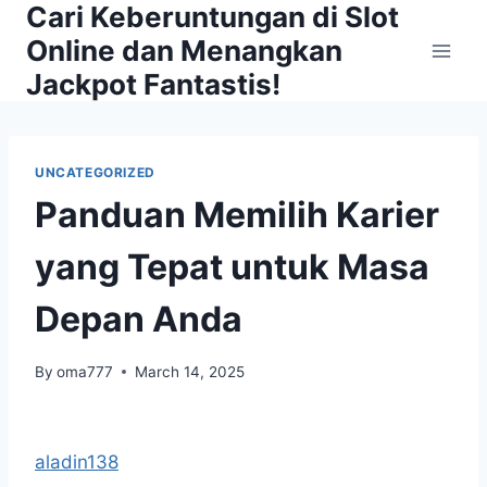
Cari Keberuntungan di Slot
Skip
to
Online dan Menangkan
content
Jackpot Fantastis!
UNCATEGORIZED
Panduan Memilih Karier
yang Tepat untuk Masa
Depan Anda
By
oma777
March 14, 2025
aladin138