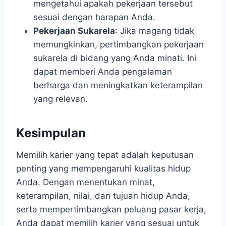
mengetahui apakah pekerjaan tersebut
sesuai dengan harapan Anda.
Pekerjaan Sukarela
: Jika magang tidak
memungkinkan, pertimbangkan pekerjaan
sukarela di bidang yang Anda minati. Ini
dapat memberi Anda pengalaman
berharga dan meningkatkan keterampilan
yang relevan.
Kesimpulan
Memilih karier yang tepat adalah keputusan
penting yang mempengaruhi kualitas hidup
Anda. Dengan menentukan minat,
keterampilan, nilai, dan tujuan hidup Anda,
serta mempertimbangkan peluang pasar kerja,
Anda dapat memilih karier yang sesuai untuk