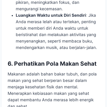
pikiran, meningkatkan fokus, dan
mengurangi kecemasan.
Luangkan Waktu untuk Diri Sendiri
: Jika
Anda merasa lelah atau tertekan, penting
untuk memberi diri Anda waktu untuk
beristirahat dan melakukan aktivitas yang
menyenangkan, seperti membaca buku,
mendengarkan musik, atau berjalan-jalan.
6. Perhatikan Pola Makan Sehat
Makanan adalah bahan bakar tubuh, dan pola
makan yang sehat berperan besar dalam
menjaga kesehatan fisik dan mental.
Menerapkan kebiasaan makan yang sehat
dapat membantu Anda merasa lebih energik
dan sehat.