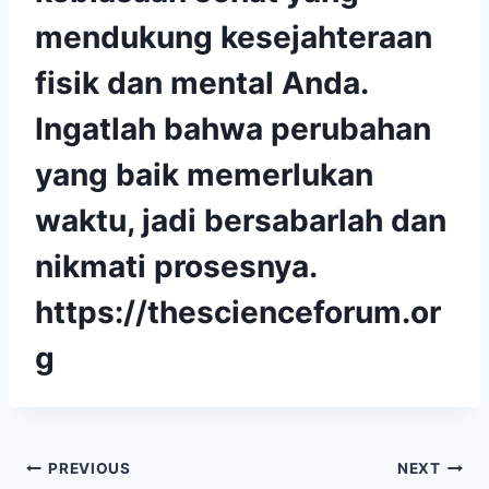
mendukung kesejahteraan
fisik dan mental Anda.
Ingatlah bahwa perubahan
yang baik memerlukan
waktu, jadi bersabarlah dan
nikmati prosesnya.
https://thescienceforum.or
g
Post
PREVIOUS
NEXT