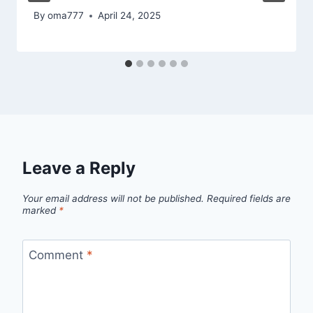
By
oma777
April 24, 2025
Leave a Reply
Your email address will not be published.
Required fields are
marked
*
Comment
*