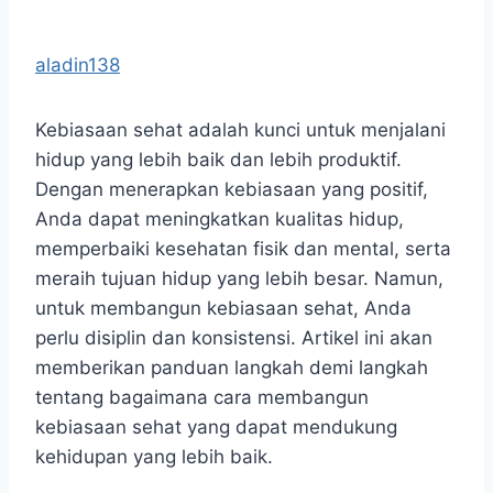
aladin138
Kebiasaan sehat adalah kunci untuk menjalani
hidup yang lebih baik dan lebih produktif.
Dengan menerapkan kebiasaan yang positif,
Anda dapat meningkatkan kualitas hidup,
memperbaiki kesehatan fisik dan mental, serta
meraih tujuan hidup yang lebih besar. Namun,
untuk membangun kebiasaan sehat, Anda
perlu disiplin dan konsistensi. Artikel ini akan
memberikan panduan langkah demi langkah
tentang bagaimana cara membangun
kebiasaan sehat yang dapat mendukung
kehidupan yang lebih baik.