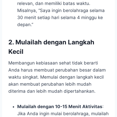
relevan, dan memiliki batas waktu.
Misalnya, “Saya ingin berolahraga selama
30 menit setiap hari selama 4 minggu ke
depan.”
2. Mulailah dengan Langkah
Kecil
Membangun kebiasaan sehat tidak berarti
Anda harus membuat perubahan besar dalam
waktu singkat. Memulai dengan langkah kecil
akan membuat perubahan lebih mudah
diterima dan lebih mudah dipertahankan.
Mulailah dengan 10-15 Menit Aktivitas
:
Jika Anda ingin mulai berolahraga, mulailah