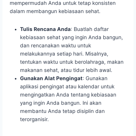
mempermudah Anda untuk tetap konsisten
dalam membangun kebiasaan sehat.
Tulis Rencana Anda
: Buatlah daftar
kebiasaan sehat yang ingin Anda bangun,
dan rencanakan waktu untuk
melakukannya setiap hari. Misalnya,
tentukan waktu untuk berolahraga, makan
makanan sehat, atau tidur lebih awal.
Gunakan Alat Pengingat
: Gunakan
aplikasi pengingat atau kalendar untuk
mengingatkan Anda tentang kebiasaan
yang ingin Anda bangun. Ini akan
membantu Anda tetap disiplin dan
terorganisir.