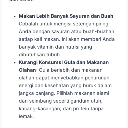
Makan Lebih Banyak Sayuran dan Buah
:
Cobalah untuk mengisi setengah piring
Anda dengan sayuran atau buah-buahan
setiap kali makan. Ini akan memberi Anda
banyak vitamin dan nutrisi yang
dibutuhkan tubuh.
Kurangi Konsumsi Gula dan Makanan
Olahan
: Gula berlebih dan makanan
olahan dapat menyebabkan penurunan
energi dan kesehatan yang buruk dalam
jangka panjang. Pilihlah makanan alami
dan seimbang seperti gandum utuh,
kacang-kacangan, dan protein tanpa
lemak.