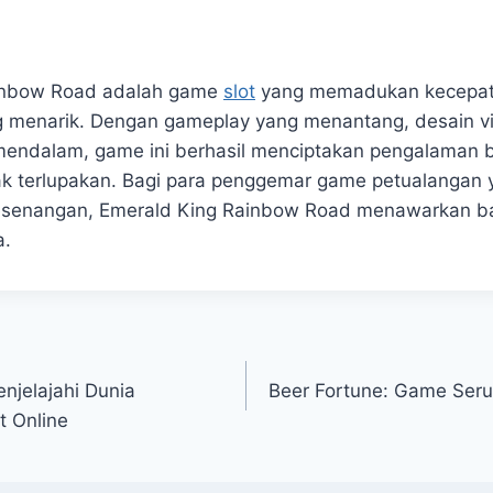
inbow Road adalah game
slot
yang memadukan kecepata
g menarik. Dengan gameplay yang menantang, desain vi
mendalam, game ini berhasil menciptakan pengalaman 
k terlupakan. Bagi para penggemar game petualangan
esenangan, Emerald King Rainbow Road menawarkan b
a.
njelajahi Dunia
Beer Fortune: Game Seru
t Online