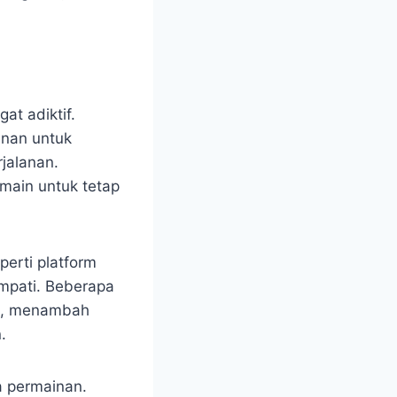
t adiktif.
anan untuk
jalanan.
main untuk tetap
perti platform
ompati. Beberapa
ah, menambah
.
a permainan.