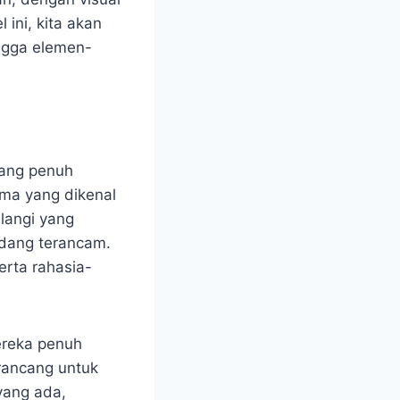
ini, kita akan
ingga elemen-
yang penuh
ma yang dikenal
elangi yang
edang terancam.
erta rahasia-
mereka penuh
irancang untuk
yang ada,