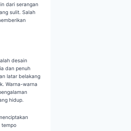
in dari serangan
g sulit. Salah
 memberikan
alah desain
ria dan penuh
an latar belakang
ik. Warna-warna
a pengalaman
ang hidup.
menciptakan
n tempo