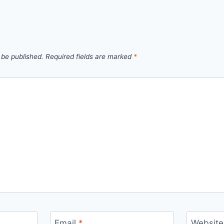
 be published.
Required fields are marked
*
Email
*
Website