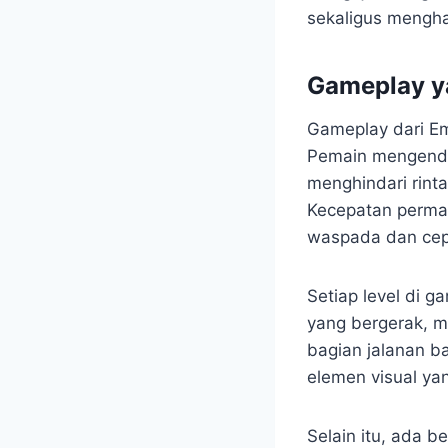
sekaligus mengh
Gameplay y
Gameplay dari Em
Pemain mengend
menghindari rint
Kecepatan permai
waspada dan cep
Setiap level di g
yang bergerak, m
bagian jalanan 
elemen visual ya
Selain itu, ada 