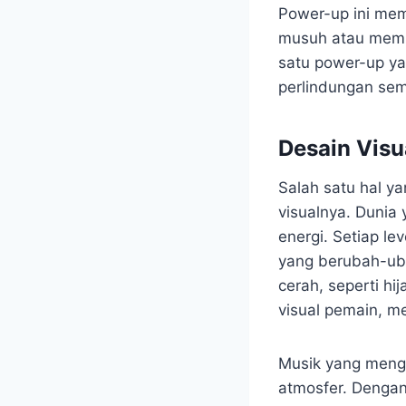
Power-up ini mem
musuh atau mempe
satu power-up ya
perlindungan sem
Desain Visu
Salah satu hal y
visualnya. Dunia
energi. Setiap l
yang berubah-ub
cerah, seperti h
visual pemain, m
Musik yang mengi
atmosfer. Dengan