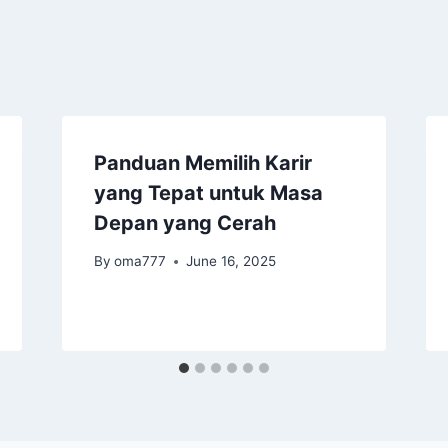
Panduan Memilih Karir
yang Tepat untuk Masa
Depan yang Cerah
By
oma777
June 16, 2025