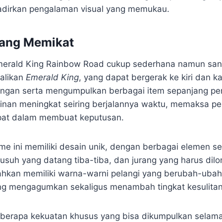
adirkan pengalaman visual yang memukau.
ang Memikat
erald King Rainbow Road cukup sederhana namun sanga
alikan
Emerald King
, yang dapat bergerak ke kiri dan k
angan serta mengumpulkan berbagai item sepanjang per
nan meningkat seiring berjalannya waktu, memaksa pe
at dalam membuat keputusan.
ame ini memiliki desain unik, dengan berbagai elemen se
usuh yang datang tiba-tiba, dan jurang yang harus dil
bahkan memiliki warna-warni pelangi yang berubah-ub
ng mengagumkan sekaligus menambah tingkat kesulitan
beberapa kekuatan khusus yang bisa dikumpulkan selam