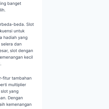
ting banget
ih.
erbeda-beda. Slot
ekuensi untuk
ya hadiah yang
n selera dan
sar, slot dengan
 kemenangan kecil
.
r-fitur tambahan
rti multiplier
slot yang
han. Dengan
eraih kemenangan