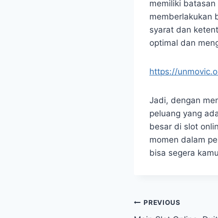
memiliki batasan
memberlakukan ba
syarat dan keten
optimal dan meng
https://unmovic.o
Jadi, dengan mem
peluang yang ad
besar di slot onl
momen dalam per
bisa segera kamu
Post
PREVIOUS