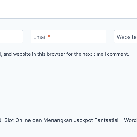
Email
*
Website
 and website in this browser for the next time I comment.
i Slot Online dan Menangkan Jackpot Fantastis! - Wo