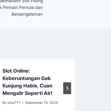
emahami Slot Paling
uk Pemain Pemula dan
Berpengalaman
Slot Online:
Cara M
Keberuntungan Gak
Online,
Kunjung Habis, Cuan
Cuan
Mengalir Seperti Air!
By
oma777
By
oma777
September 13, 2024