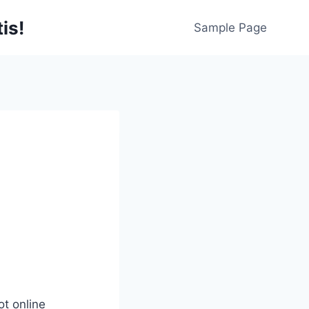
is!
Sample Page
t online