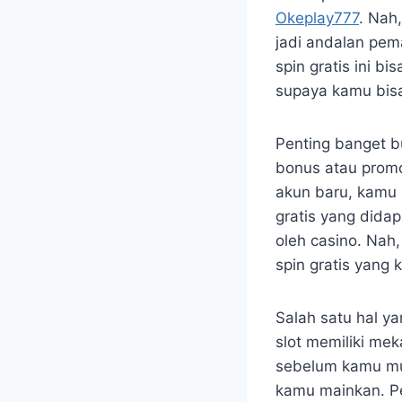
Okeplay777
. Nah,
jadi andalan pem
spin gratis ini 
supaya kamu bisa
Penting banget bu
bonus atau promo
akun baru, kamu 
gratis yang dida
oleh casino. Nah
spin gratis yang 
Salah satu hal ya
slot memiliki mek
sebelum kamu mul
kamu mainkan. Pe