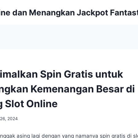
line dan Menangkan Jackpot Fantast
malkan Spin Gratis untuk
gkan Kemenangan Besar di
 Slot Online
 26, 2024
ggak asing lagi dengan yang namanya spin gratis di slo